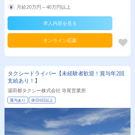
月給20万円～40万円以上
求人内容を見る
オンライン応募
タクシードライバー【未経験者歓迎！賞与年2回
支給あり！】
湯田都タクシー株式会社 寺尾営業所
賞与あり
休日6日以上