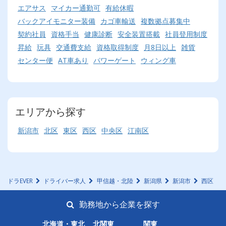
エアサス
マイカー通勤可
有給休暇
バックアイモニター装備
カゴ車輸送
複数拠点募集中
契約社員
資格手当
健康診断
安全装置搭載
社員登用制度
昇給
玩具
交通費支給
資格取得制度
月8日以上
雑貨
センター便
AT車あり
パワーゲート
ウィング車
エリアから探す
新潟市
北区
東区
西区
中央区
江南区
ドラEVER
ドライバー求人
甲信越・北陸
新潟県
新潟市
西区
勤務地から企業を探す
北海道・東北
北関東
関東