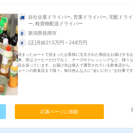
自社企業ドライバー, 営業ドライバー, 宅配ドラ
ー, 軽貨物配送ドライバー
新潟県長岡市
[正]月給21.5万円～24.8万円
決まったルートで決まったお客様に注文された商品をお届けする
事。実はコーヒーだけでなく、チーズやドレッシングなど、様々
品を扱っています。お届け先は個人で運営されている飲食店から
ェーンの飲食店まで様々。毎日色んな人に"会いに行く"お仕事で
今いるスタッフも半分以上が未経験スタート!最初は先輩に同乗し
ートや仕事の流れを覚えられます。仕事のコツや不安なことなど
でも聞いてください！研修もあなたの不安がなくなるまで付き添
す。
応募ページに移動