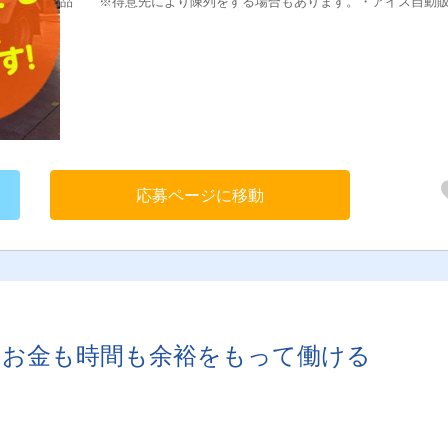
品 ※得意先により陳列をする場合もあります。・アイス自動
機の商品補充、 現金回収、メンテナンス など・翌日に配送す
品の積込3. 配送エリア 新潟県内4. 配送先 大手スーパーマー
ト・大手ドラックストアがメイン♪ それ以外には、一部 個人商
や アイスの自動販売機などへの 納品もありますが、固定のお取
へのルート配送♪
応募ページに移動
。お金も時間も余裕をもって働ける