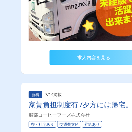
求人内容を見る
7/14掲載
新着
家賃負担制度有 /夕方には帰宅
服部コーヒーフーズ株式会社
寮・社宅あり
交通費支給
昇給あり