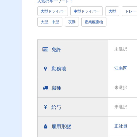
人気のキーワード：
大型ドライバｰ
中型ドライバー
大型
トレー
大型、中型
夜勤
産業廃棄物
免許
未選択
勤務地
江南区
職種
未選択
給与
未選択
雇用形態
正社員