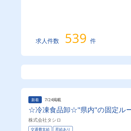
539
求人件数
件
7/24掲載
新着
☆冷凍食品卸☆"県内"の固定ル
株式会社タシロ
交通費支給
昇給あり