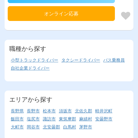
オンライン応募
職種から探す
小型トラックドライバー
タクシードライバー
バス乗務員
自社企業ドライバー
エリアから探す
長野県
長野市
松本市
須坂市
北佐久郡
軽井沢町
飯田市
塩尻市
諏訪市
東筑摩郡
麻績村
安曇野市
大町市
岡谷市
北安曇郡
白馬村
茅野市