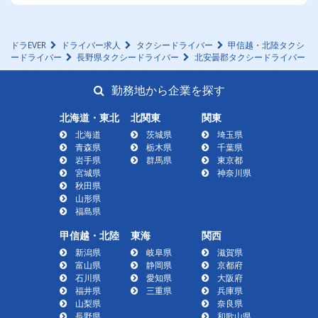
ドラEVER
ドライバー求人
タクシードライバー
甲信越・北陸タクシ
ードライバー
長野県タクシードライバー
北安曇郡タクシードライバー
勤務地から企業を探す
北海道・東北
北関東
関東
北海道
茨城県
埼玉県
青森県
栃木県
千葉県
岩手県
群馬県
東京都
宮城県
神奈川県
秋田県
山形県
福島県
甲信越・北陸
東海
関西
新潟県
岐阜県
滋賀県
富山県
静岡県
京都府
石川県
愛知県
大阪府
福井県
三重県
兵庫県
山梨県
奈良県
長野県
和歌山県