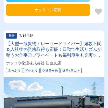
オンライン応募
7/16掲載
新着
【大型一般貨物トレーラードライバー】経験不問
＆入社後の資格取得も応援！日勤で生活リズムが
整うお仕事◎プライベートも福利厚生も充実✨経
験者も、もちろんしっかり評価します！
ホッコウ物流株式会社 仙台支店
賞与あり
昇給あり
交通費支給
休日6日以上