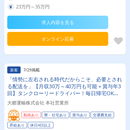
23万円～35万円
求人内容を見る
オンライン応募
7/29掲載
新着
「情勢に左右される時代だからこそ、必要とされ
る配送を」【月収30万～40万円も可能＋賞与年3
回】タンクローリードライバー！毎日帰宅OK◎
家族手当・医療保険など福利厚生も充実！
大郷運輸株式会社 本社営業所
動画あり
寮・社宅あり
賞与あり
交通費支給
昇給あり
休日4日以上