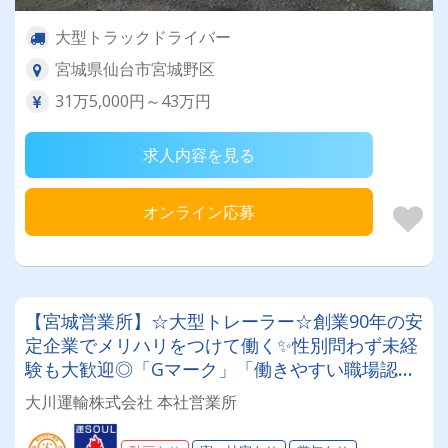
大型トラックドライバー
宮城県仙台市宮城野区
31万5,000円～43万円
求人内容を見る
オンライン応募
【宮城営業所】☆大型トレーラー☆創業90年の安
定企業でメリハリをつけて働く✨性別問わず未経
験も大歓迎◎「Gマーク」「働きやすい職場認証
制度」取得済み★入社祝い金や表彰制度など福利
大川運輸株式会社 本社営業所
厚生も充実♪♪