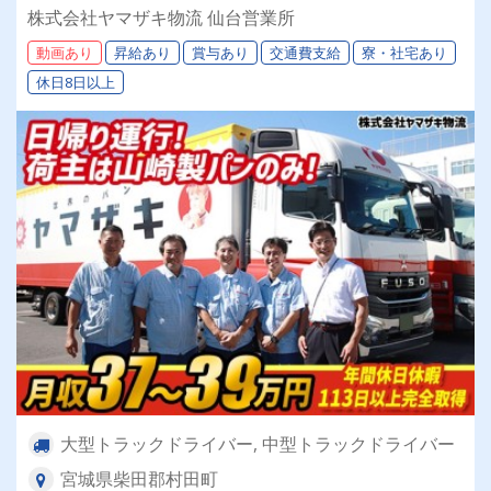
豊富★年間休日１１３日以上完全取得★＼山崎製
株式会社ヤマザキ物流 仙台営業所
パングループで安定勤務しませんか？／
動画あり
昇給あり
賞与あり
交通費支給
寮・社宅あり
休日8日以上
大型トラックドライバー, 中型トラックドライバー
宮城県柴田郡村田町