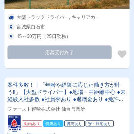
大型トラックドライバー, キャリアカー
宮城県白石市
45～60万円（25日勤務）
応募受付終了
案件多数！！「年齢や経験に応じた働き方が叶
う‼」【大型ドライバー】●地場・中距離中心 ●未
経験入社多数 ●社員寮あり ●退職金あり ●免許取
得支援制度あり ●入社祝い金あり ＜＜20代のド
ファースト運輸株式会社 仙台営業所
ライバーも続々入社！＞＞
動画あり
特典あり
賞与あり
寮・社宅あり