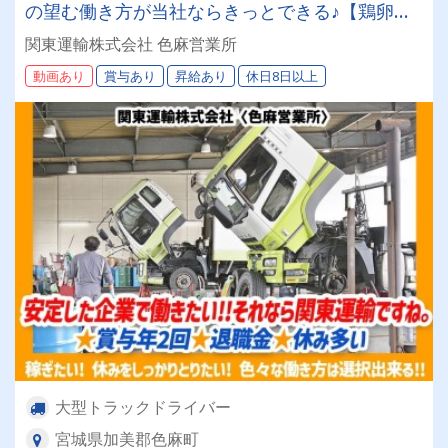
の望む働き方が当社ならきっとできる♪【鶏卵配
送！】大型免許・フォーク免許をお持ちの方なら
関東運輸株式会社 色麻営業所
ご応募OK★【未経験者歓迎】充実の安心サポー
動画あり
賞与あり
昇給あり
休日8日以上
ト体制♪もちろん経験者は優遇します！うれしい
★賞与は年2回しっかり支給します♪
大型トラックドライバー
宮城県加美郡色麻町