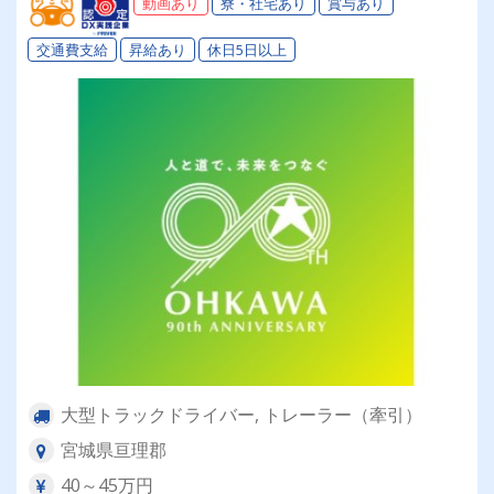
動画あり
寮・社宅あり
賞与あり
交通費支給
昇給あり
休日5日以上
大型トラックドライバー, トレーラー（牽引）
宮城県亘理郡
40～45万円