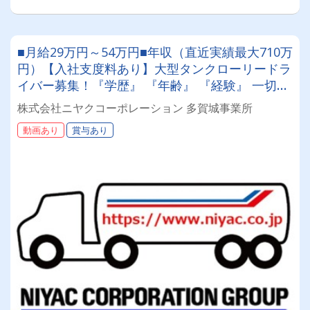
■月給29万円～54万円■年収（直近実績最大710万
円）【入社支度料あり】大型タンクローリードラ
イバー募集！『学歴』 『年齢』 『経験』 一切不
問◎男女問わず活躍できる環境です。
株式会社ニヤクコーポレーション 多賀城事業所
動画あり
賞与あり