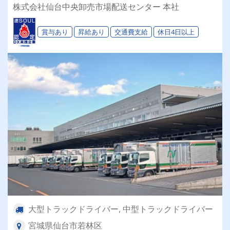
円以上可能！◎賞与年3回！◎カゴ車輸送＆パワ
株式会社仙台中央卸売市場配送センター 本社
ーゲート搭載！★午後からは自分の時間★
賞与あり
昇給あり
交通費支給
休日4日以上
大型トラックドライバー, 中型トラックドライバー
宮城県仙台市若林区