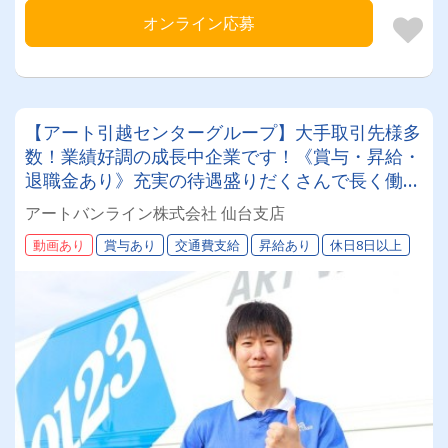
オンライン応募
【アート引越センターグループ】大手取引先様多
数！業績好調の成長中企業です！《賞与・昇給・
退職金あり》充実の待遇盛りだくさんで長く働け
ます！《大型ドライバー》★未経験ＯＫ★仕事と
アートバンライン株式会社 仙台支店
プライベートの両立が叶う環境です♪【紹介者制
動画あり
賞与あり
交通費支給
昇給あり
休日8日以上
度あり！】