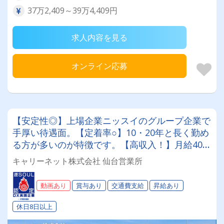
37万2,409～39万4,409円
求人内容を見る
オンライン応募
【安定性◎】上場企業ニッスイのグループ企業で
手厚い待遇面。【定着率○】10・20年と長く勤め
る方が多いのが特徴です。【高収入！】月給40万
円以上可能♪賞与年2回！大型（地場配送）での冷
キャリーネット株式会社 仙台営業所
凍食品輸送です！
動画あり
賞与あり
交通費支給
昇給あり
休日8日以上