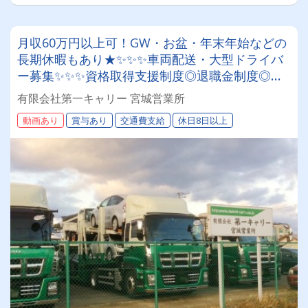
月収60万円以上可！GW・お盆・年末年始などの
長期休暇もあり★✨✨✨車両配送・大型ドライバ
ー募集✨✨✨資格取得支援制度◎退職金制度◎企
業年金制度◎安心して長く働ける環境がありま
有限会社第一キャリー 宮城営業所
す！
動画あり
賞与あり
交通費支給
休日8日以上