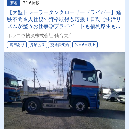
7/16掲載
新着
【大型トレーラータンクローリードライバー】経
験不問＆入社後の資格取得も応援！日勤で生活リ
ズムが整うお仕事◎プライベートも福利厚生も充
実✨経験者も、もちろんしっかり評価します！
ホッコウ物流株式会社 仙台支店
賞与あり
昇給あり
交通費支給
休日6日以上