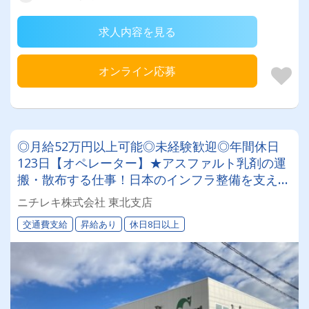
求人内容を見る
オンライン応募
◎月給52万円以上可能◎未経験歓迎◎年間休日
123日【オペレーター】★アスファルト乳剤の運
搬・散布する仕事！日本のインフラ整備を支える
やりがいアリ！！
ニチレキ株式会社 東北支店
交通費支給
昇給あり
休日8日以上