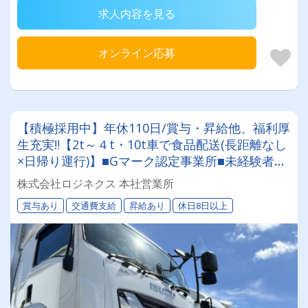
求人内容を見る
オンライン応募
【積極採用中】年休110日/賞与・昇給他、福利厚
生充実‼【2t～４t・10t車で食品配送(長距離なし
×日帰り運行)】■Gマーク認定事業所■未経験者・
経験者共に大歓迎■手厚い研修■資格取得制度(大
株式会社ロジネクス 本社営業所
型取得実績有)
賞与あり
交通費支給
昇給あり
休日8日以上