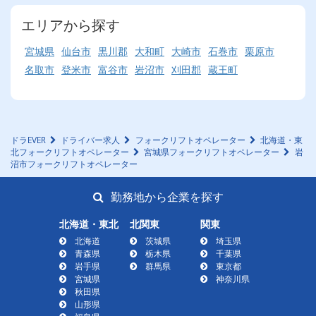
エリアから探す
宮城県
仙台市
黒川郡
大和町
大崎市
石巻市
栗原市
名取市
登米市
富谷市
岩沼市
刈田郡
蔵王町
ドラEVER
ドライバー求人
フォークリフトオペレーター
北海道・東
北フォークリフトオペレーター
宮城県フォークリフトオペレーター
岩
沼市フォークリフトオペレーター
勤務地から企業を探す
北海道・東北
北関東
関東
北海道
茨城県
埼玉県
青森県
栃木県
千葉県
岩手県
群馬県
東京都
宮城県
神奈川県
秋田県
山形県