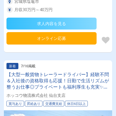
宮城県塩竈市
月収30万円～40万円
求人内容を見る
オンライン応募
7/16掲載
新着
【大型一般貨物トレーラードライバー】経験不問
＆入社後の資格取得も応援！日勤で生活リズムが
整うお仕事◎プライベートも福利厚生も充実✨経
験者も、もちろんしっかり評価します！
ホッコウ物流株式会社 仙台支店
賞与あり
昇給あり
交通費支給
休日6日以上