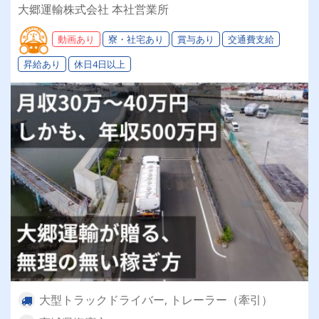
家族手当・医療保険など福利厚生も充実！
大郷運輸株式会社 本社営業所
動画あり
寮・社宅あり
賞与あり
交通費支給
昇給あり
休日4日以上
大型トラックドライバー, トレーラー（牽引）