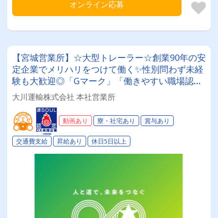
オンライン応募
【宮城営業所】☆大型トレーラー☆創業90年の安
定企業でメリハリをつけて働く✨性別問わず未経
験も大歓迎◎「Gマーク」「働きやすい職場認証
制度」取得済み★入社祝い金や表彰制度など福利
大川運輸株式会社 本社営業所
厚生も充実♪♪
動画あり
寮・社宅あり
賞与あり
交通費支給
昇給あり
休日5日以上