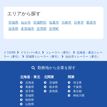
エリアから探す
宮城県
仙台市
宮城野区
塩竈市
大崎市
石巻市
栗原市
加美郡
多賀城市
亘理郡
亘理町
ドラEVER
ドライバー求人
トレーラー（牽引）
北海道・東北トレー
ラー（牽引）
宮城県トレーラー（牽引）
仙台市トレーラー（牽引）
勤務地から企業を探す
北海道・東北
北関東
関東
北海道
茨城県
埼玉県
青森県
栃木県
千葉県
岩手県
群馬県
東京都
宮城県
神奈川県
秋田県
山形県