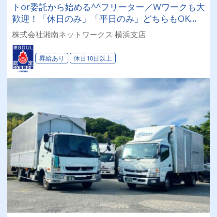
トor委託から始める^^フリーター／Wワークも大
歓迎！「休日のみ」「平日のみ」どちらもOK！
はたらく曜日がえらべる♪社員登用制度もあり⭐
株式会社湘南ネットワークス 横浜支店
昇給あり
休日10日以上