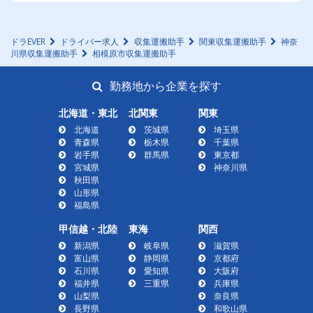
ドラEVER
ドライバー求人
収集運搬助手
関東収集運搬助手
神奈
川県収集運搬助手
相模原市収集運搬助手
勤務地から企業を探す
北海道・東北
北関東
関東
北海道
茨城県
埼玉県
青森県
栃木県
千葉県
岩手県
群馬県
東京都
宮城県
神奈川県
秋田県
山形県
福島県
甲信越・北陸
東海
関西
新潟県
岐阜県
滋賀県
富山県
静岡県
京都府
石川県
愛知県
大阪府
福井県
三重県
兵庫県
山梨県
奈良県
長野県
和歌山県