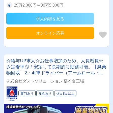
29万2,000円～36万5,000円
求人内容を見る
オンライン応募
☆給与UP求人☆お仕事増加のため、人員増員☆
彡定着率◎！安定して長期的に勤務可能。【廃棄
物回収 2・4t車ドライバー（アームロール・ユ
ニック車など）！のお仕事】未経験OK！年間休
株式会社ダストソリューション 橋本台工場
日104日以上＋有給消化率100％♪毎年の昇給と年
2回賞与もあります！
賞与あり
昇給あり
休日8日以上