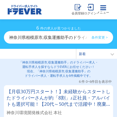
メニュー
会員登録
ログイン
6
件の求人が見つかりました
神奈川県相模原市,収集運搬助手のドライバー求人・運転
条件変更 >
「神奈川県相模原市,収集運搬助手」のドライバー求人・
運転手求人を探すならドラEVERにお任せください！
現在、「神奈川県相模原市,収集運搬助手」の
ドライバー求人・運転手求人を6件掲載中です。
6 件 0~6件目を表示中
【月収30万円スタート！】未経験からスタートし
たドライバーさんが約「8割」♪正社員・アルバイ
トも選択可能！【20代～50代まで活躍中！廃棄
物運搬ドライバー大募集！】【女子更衣室・女子
神奈川環境開発株式会社 本社
トイレ完備♪♪】