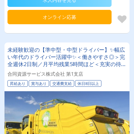
オンライン応募
未経験歓迎の【準中型・中型ドライバー】✨幅広
い年代のドライバー活躍中✨＜働きやすさ◎＞完
全週休2日制／月平均残業5時間ほど＜充実の待遇
＞賞与年2回、免許取得制度、年収440万円以上
合同資源サービス株式会社 第1支店
など…
昇給あり
賞与あり
交通費支給
休日8日以上