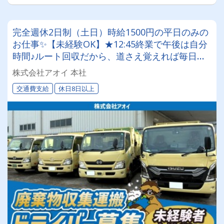
完全週休2日制（土日）時給1500円の平日のみの
お仕事✨【未経験OK】★12:45終業で午後は自分
時間♪ルート回収だから、道さえ覚えれば毎日も
くもく・コツコツ自分のペースで働けます◎
株式会社アオイ 本社
交通費支給
休日8日以上