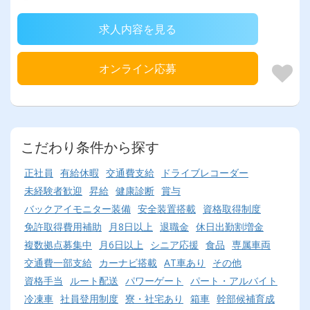
求人内容を見る
オンライン応募
こだわり条件から探す
正社員
有給休暇
交通費支給
ドライブレコーダー
未経験者歓迎
昇給
健康診断
賞与
バックアイモニター装備
安全装置搭載
資格取得制度
免許取得費用補助
月8日以上
退職金
休日出勤割増金
複数拠点募集中
月6日以上
シニア応援
食品
専属車両
交通費一部支給
カーナビ搭載
AT車あり
その他
資格手当
ルート配送
パワーゲート
パート・アルバイト
冷凍車
社員登用制度
寮・社宅あり
箱車
幹部候補育成