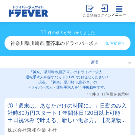
メニュー
会員登録
ログイン
11
件の求人が見つかりました
神奈川県川崎市,塵芥車のドライバー求人・運転手求人一
条件変更 >
「神奈川県川崎市,塵芥車」のドライバー求人・
運転手求人を探すならドラEVERにお任せください！
現在、「神奈川県川崎市,塵芥車」の
ドライバー求人・運転手求人を11件掲載中です。
11 件 0~11件目を表示中
①「週末は、あなただけの時間に。」日勤のみ入
社時30万円スタート！年間休日120日以上可能！
土日祝休みで叶える、新しい働き方。【廃棄物収
集運搬ドライバー】
株式会社東和企業 本社