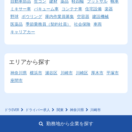
自動車部品
生コン
建材
薬品
軽四輪
フットサル
幌車
ミキサー車
バキューム車
コンテナ車
住宅設備
楽器
野球
ボウリング
庫内作業員募集
空容器
建設機械
医薬品
季節乗務員（契約社員）
社会保険
車両
キャリアカー
エリアから探す
神奈川県
横浜市
瀬谷区
川崎市
川崎区
厚木市
平塚市
座間市
ドラEVER
ドライバー求人
関東
神奈川県
川崎市
勤務地から企業を探す