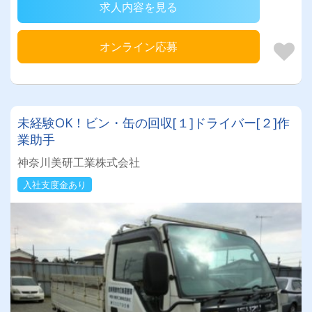
求人内容を見る
オンライン応募
未経験OK！ビン・缶の回収[１]ドライバー[２]作
業助手
神奈川美研工業株式会社
入社支度金あり