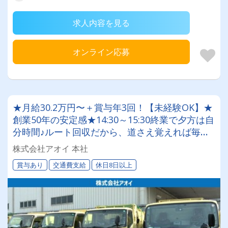
求人内容を見る
オンライン応募
★月給30.2万円〜＋賞与年3回！【未経験OK】★
創業50年の安定感★14:30～15:30終業で夕方は自
分時間♪ルート回収だから、道さえ覚えれば毎日
もくもく・コツコツ自分のペースで働けます◎
株式会社アオイ 本社
賞与あり
交通費支給
休日8日以上