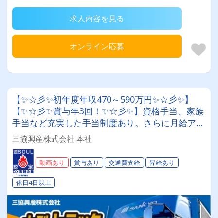
求人内容を見る
オンライン応募
【✨☆彡✨初年度年収470～590万円✨☆彡✨】
【✨☆彡✨賞与年3回！✨☆彡✨】資格手当、家族
手当など充実した手当制度あり。さらに月給アッ
プ!大型産廃ドライバー│独自の制度が面白い!!特
三協興産株式会社 本社
別手当・大入り手当etc.社員とその家族を「幸
せ」にします！！キレイなオフィスも自慢！
動画あり
賞与あり
交通費支給
昇給あり
休日4日以上