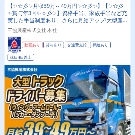
【✨☆彡✨月収39万～49万円✨☆彡✨】【✨☆彡
✨賞与年3回✨☆彡✨】資格手当、家族手当など充
実した手当制度あり。さらに月給アップ!大型産
廃ドライバー│独自の制度が面白い!!特別手当・
三協興産株式会社 本社
大入り手当etc.社員とその家族を「幸せ」にしま
す！！キレイなオフィスも自慢！
動画あり
賞与あり
交通費支給
昇給あり
休日4日以上