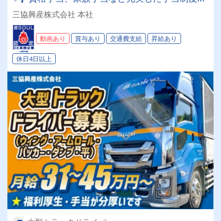
り。さらに月給アップ!大型産廃ドライバー│独自
三協興産株式会社 本社
の制度が面白い!!特別手当・大入り手当etc.社員
とその家族を「幸せ」にします！！
動画あり
賞与あり
交通費支給
昇給あり
休日4日以上