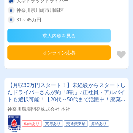
大型トラックドライバー
神奈川県川崎市川崎区
31～45万円
求人内容を見る
オンライン応募
【月収30万円スタート！】未経験からスタートし
たドライバーさんが約「8割」♪正社員・アルバイ
トも選択可能！【20代～50代まで活躍中！廃棄
物運搬ドライバー大募集！】【女子更衣室・女子
神奈川環境開発株式会社 本社
トイレ完備♪♪】
動画あり
賞与あり
交通費支給
昇給あり