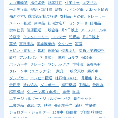
カゴ車輸送
拠点多数
能率評価
住宅手当
エアサス
平ボディ車
契約・準社員
雑貨
ウィング車
パレット輸送
働きやすい職場認証制度取得
衣料品
その他
トレーラー
スーパー配送
冷凍品
社宅対応可
センター便
日用品
契約社員
個店配送
一般旅客
月5日以上
アームロール車
冷蔵車
タンクローリー
コンテナ
懇親会
月4日以上
菓子
事務用品
産業廃棄物
タクシー
家電
日払い・前払い
鋼材
危険物
特典あり
請負／業務委託
飲料
アルミバン
社員旅行
燃料
ゴルフ
保冷車
パッカー車
クレーン
ワンボックス
準社員
保養所有
クレーン車（ユニック等）
家具
一般廃棄物
塵芥車
ダンプカー
コンビニ配送
軽四輪（AT）
長距離
釣り
乗用車
持ち込み
ダンボール
精密機器
手積み
飲料水
精密機械
クレーン車（重機）
重機
玩具
エアージョルダー・ジョルダー
バス
舞台セット
工業製品
路線バス
鉄筋
長距離手当
油脂
重量物
ジョロダー・ジョルダー
郵便車
郵便物
プロ野球観戦