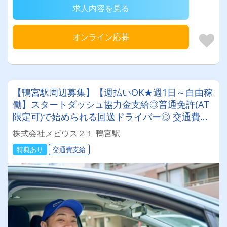
求人内容を見る
オンライン応募
【鴨宮駅周辺募集】【週払いOK★週1日～自由稼
働】スタートダッシュ協力金支給◎普通免許(AT
限定可)で始められる回送ドライバー◎ 交通費全
額支給＆直行直帰♪日本全国でスキマ時間を有効
株式会社メビウス２１ 鴨宮駅
活用！
特典あり
交通費支給