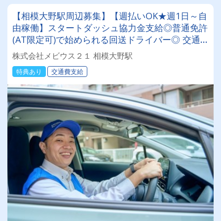
【相模大野駅周辺募集】【週払いOK★週1日～自
由稼働】スタートダッシュ協力金支給◎普通免許
(AT限定可)で始められる回送ドライバー◎ 交通
費全額支給＆直行直帰♪日本全国でスキマ時間を
株式会社メビウス２１ 相模大野駅
有効活用！
特典あり
交通費支給