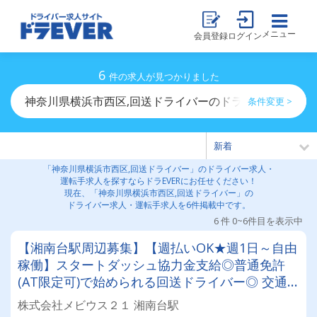
メニュー
会員登録
ログイン
6
件の求人が見つかりました
神奈川県横浜市西区,回送ドライバーのドライバー求人・
条件変更 >
「神奈川県横浜市西区,回送ドライバー」のドライバー求人・
運転手求人を探すならドラEVERにお任せください！
現在、「神奈川県横浜市西区,回送ドライバー」の
ドライバー求人・運転手求人を6件掲載中です。
6 件 0~6件目を表示中
【湘南台駅周辺募集】【週払いOK★週1日～自由
稼働】スタートダッシュ協力金支給◎普通免許
(AT限定可)で始められる回送ドライバー◎ 交通
費全額支給＆直行直帰♪日本全国でスキマ時間を
株式会社メビウス２１ 湘南台駅
有効活用！