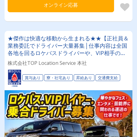
オンライン応募
★傑作は快適な移動から生まれる★★【正社員＆
業務委託でドライバー大量募集│仕事内容は全国
各地を回るロケバスドライバーや、VIP相手のハ
イヤードライバーなど！★★社員寮完備！引越祝
株式会社TOP Location Service 本社
金10万円支給（規定有）あります！★★
賞与あり
寮・社宅あり
昇給あり
交通費支給