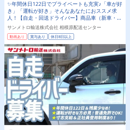
✨年間休日122日でプライベートも充実♪「車が好
き」「運転が好き」そんなあなたにおススメ求
人！【自走・回送ドライバー】商品車（新車・中
古車）を運転して販売店や配送センター等に届け
サンメトロ輸送株式会社 相模原配送センター
ていただくお仕事
動画あり
賞与あり
休日8日以上