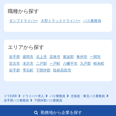
職種から探す
ダンプドライバー
大型トラックドライバー
バス乗務員
エリアから探す
岩手県
盛岡市
北上市
花巻市
紫波郡
奥州市
一関市
宮古市
滝沢市
二戸郡
一戸町
八幡平市
九戸郡
軽米町
岩手郡
雫石町
下閉伊郡
陸前高田市
ドラEVER
ドライバー求人
バス乗務員
北海道・東北バス乗務員
岩手県バス乗務員
下閉伊郡バス乗務員
勤務地から企業を探す