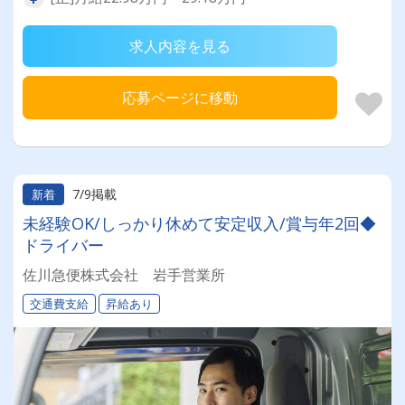
求人内容を見る
応募ページに移動
7/9掲載
新着
未経験OK/しっかり休めて安定収入/賞与年2回◆
ドライバー
佐川急便株式会社 岩手営業所
交通費支給
昇給あり