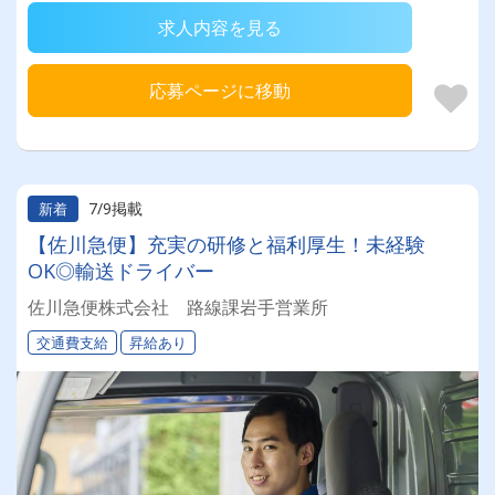
求人内容を見る
応募ページに移動
7/9掲載
新着
【佐川急便】充実の研修と福利厚生！未経験
OK◎輸送ドライバー
佐川急便株式会社 路線課岩手営業所
交通費支給
昇給あり