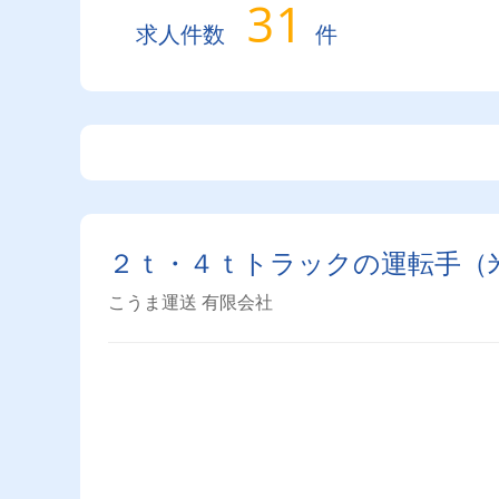
31
求人件数
件
２ｔ・４ｔトラックの運転手（
こうま運送 有限会社