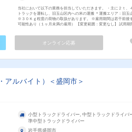
当社において以下の業務を担当していただきます。 ・主に２ｔ、
トラックを運転し、旧玉山区内への米の運搬 ＊運搬エリア：旧玉山区
※３０Ｋｇ程度の荷物の取扱があります。 ※雇用期間は若干前後する
可能性あり（１ヶ月未満の雇用） 【変更範囲：変更なし】 試用期間な
し
オンライン応募
・アルバイト）＜盛岡市＞
小型トラックドライバー, 中型トラックドライバー
準中型トラックドライバー
岩手県盛岡市