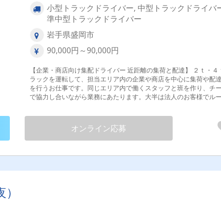
小型トラックドライバー, 中型トラックドライバー
準中型トラックドライバー
岩手県盛岡市
90,000円～90,000円
【企業・商店向け集配ドライバー 近距離の集荷と配達】 ２ｔ・４
ラックを運転して、担当エリア内の企業や商店を中心に集荷や配
を行うお仕事です。同じエリア内で働くスタッフと班を作り、チ
で協力し合いながら業務にあたります。大半は法人のお客様でル
はほぼ固定、長距離の運転もありません。 【業務の変更】なし ◆日曜
日は、完全公休日です。 試用期間あり ６ヶ月
オンライン応募
夜）