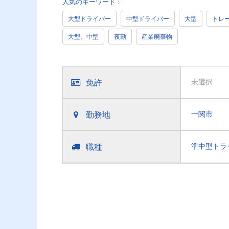
人気のキーワード：
大型ドライバー
中型ドライバー
大型
トレ
大型、中型
夜勤
産業廃棄物
免許
未選択
勤務地
一関市
職種
準中型トラ