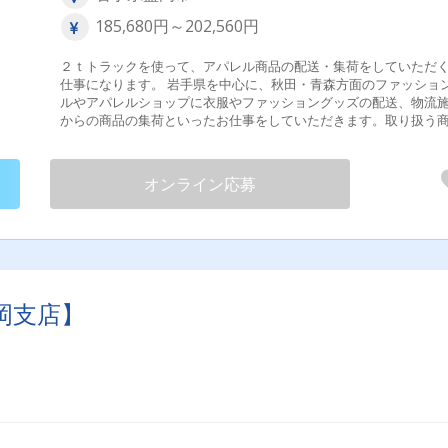
185,680円～202,560円
２ｔトラックを使って、アパレル商品の配送・集荷をしていただ
仕事になります。 岩手県を中心に、秋田・青森方面のファッショ
ルやアパレルショップに衣服やファッショングッズの配送、物流
からの商品の集荷といったお仕事をしていただきます。取り扱う
はアパレル商品なので、非常に軽量。積み降ろしも弊社独自の技
採用しているので、手積み手降ろしでも楽々です。また配送先は
程度決まっているので、道を覚えるのも楽々です。 ＊変更範囲：なし
オンライン応募
試用期間あり １４日間
岡支店】