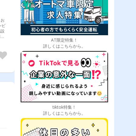
くお
ンビ
施設
商品
AT限定特集！
術を
詳しくはこちらから。
ある
tiktok特集！
詳しくはこちらから。