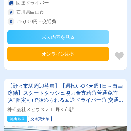
回送ドライバー
石川県白山市
216,000円＋交通費
求人内容を見る
オンライン応募
【野々市駅周辺募集】【週払いOK★週1日～自由
稼働】スタートダッシュ協力金支給◎普通免許
(AT限定可)で始められる回送ドライバー◎ 交通
費全額支給＆直行直帰♪日本全国でスキマ時間を
株式会社メビウス２１ 野々市駅
有効活用！
特典あり
交通費支給