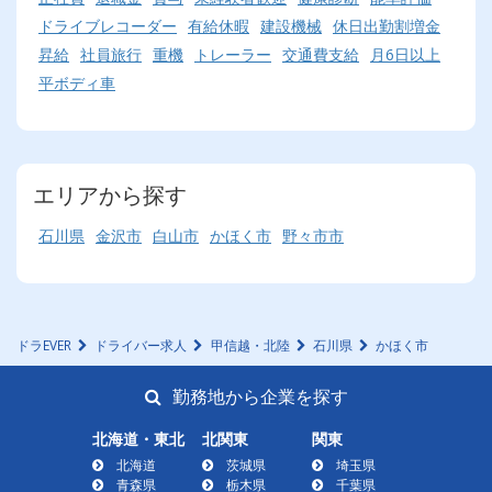
ドライブレコーダー
有給休暇
建設機械
休日出勤割増金
昇給
社員旅行
重機
トレーラー
交通費支給
月6日以上
平ボディ車
エリアから探す
石川県
金沢市
白山市
かほく市
野々市市
ドラEVER
ドライバー求人
甲信越・北陸
石川県
かほく市
勤務地から企業を探す
北海道・東北
北関東
関東
北海道
茨城県
埼玉県
青森県
栃木県
千葉県