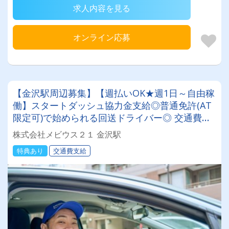
求人内容を見る
オンライン応募
【金沢駅周辺募集】【週払いOK★週1日～自由稼
働】スタートダッシュ協力金支給◎普通免許(AT
限定可)で始められる回送ドライバー◎ 交通費全
額支給＆直行直帰♪日本全国でスキマ時間を有効
株式会社メビウス２１ 金沢駅
活用！
特典あり
交通費支給