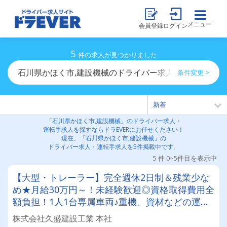
メニュー
会員登録
ログイン
5
件の求人が見つかりました
石川県かほく市,建設機械のドライバー求人・運転手求人
条件変更 >
「石川県かほく市,建設機械」のドライバー求人・
運転手求人を探すならドラEVERにお任せください！
現在、「石川県かほく市,建設機械」の
ドライバー求人・運転手求人を5件掲載中です。
5 件 0~5件目を表示中
【大型・トレーラー】完全週休2日制＆残業少な
め★月給30万円～！未経験歓迎◎資格取得費用全
額負担！1人1台専属車両♪重機、資材などの運搬
業務！
株式会社久盛建設工業 本社