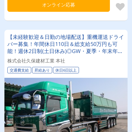
オンライン応募
【未経験歓迎＆日勤の地場配送】重機運送ドライ
バー募集！年間休日110日＆総支給50万円も可
能！週休2日制(土日休み)◎GW・夏季・年末年始
の大型連休あり◎家族手当や退職金など福利厚生
株式会社久保建材工業 本社
も充実◎石川県かほく市の安定企業！
交通費支給
昇給あり
休日6日以上