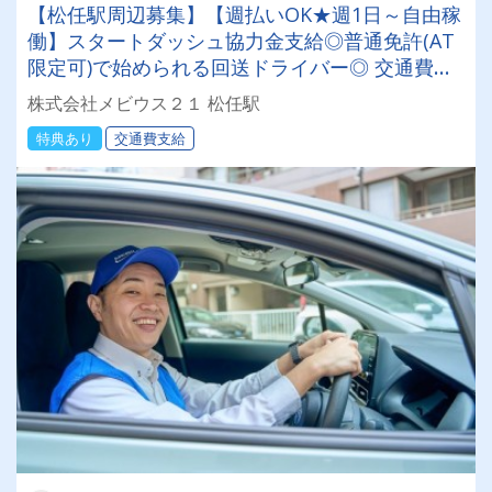
【松任駅周辺募集】【週払いOK★週1日～自由稼
働】スタートダッシュ協力金支給◎普通免許(AT
限定可)で始められる回送ドライバー◎ 交通費全
額支給＆直行直帰♪日本全国でスキマ時間を有効
株式会社メビウス２１ 松任駅
活用！
特典あり
交通費支給