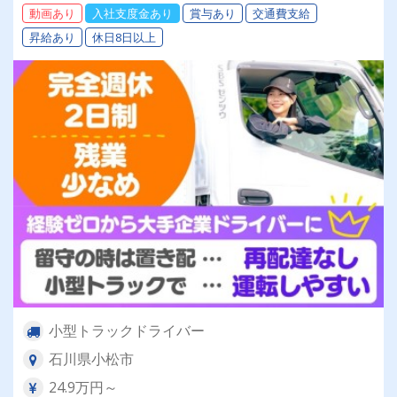
動画あり
入社支度金あり
賞与あり
交通費支給
昇給あり
休日8日以上
小型トラックドライバー
石川県小松市
24.9万円～