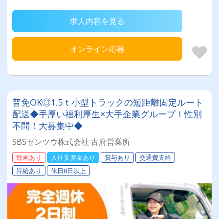
求人内容を見る
オンライン応募
普免OK◎1.5ｔ小型トラックの短距離固定ルート
配送◆手厚い福利厚生×大手企業グループ！性別
不問！大募集中◆
SBSゼンツウ株式会社 古府営業所
動画あり
入社支度金あり
賞与あり
交通費支給
昇給あり
休日8日以上