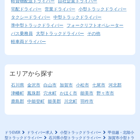
軽貨物配送ドライバー
自社企業ドライバー
宅配ドライバー
営業ドライバー
小型トラックドライバー
タクシードライバー
中型トラックドライバー
準中型トラックドライバー
フォークリフトオペレーター
バス乗務員
大型トラックドライバー
その他
軽車両ドライバー
エリアから探す
石川県
金沢市
白山市
加賀市
小松市
七尾市
河北郡
津幡町
鳳珠郡
穴水町
かほく市
能美市
野々市市
鹿島郡
中能登町
能美郡
川北町
羽咋市
ドラEVER
ドライバー求人
小型トラックドライバー
甲信越・北陸小
型トラックドライバー
石川県小型トラックドライバー
加賀市小型トラ