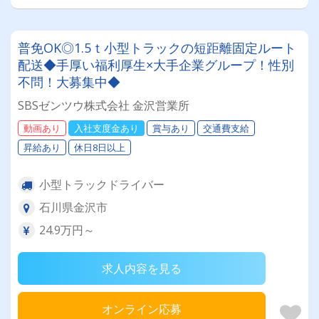
普免OK◎1.5ｔ小型トラックの短距離固定ルート
配送◆手厚い福利厚生×大手企業グループ！性別
不問！大募集中◆
SBSゼンツウ株式会社 金沢営業所
動画あり
入社支度金あり
賞与あり
交通費支給
昇給あり
休日8日以上
小型トラックドライバー
石川県金沢市
24.9万円～
求人内容を見る
オンライン応募