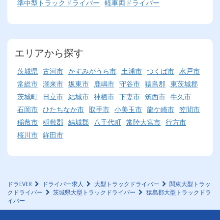
準中型トラックドライバー
軽車両ドライバー
エリアから探す
茨城県
古河市
かすみがうら市
土浦市
つくば市
水戸市
常総市
潮来市
坂東市
鹿嶋市
守谷市
猿島郡
東茨城郡
茨城町
日立市
結城市
神栖市
下妻市
筑西市
牛久市
石岡市
ひたちなか市
取手市
小美玉市
龍ケ崎市
笠間市
稲敷市
稲敷郡
結城郡
八千代町
常陸大宮市
行方市
桜川市
鉾田市
ドラEVER
ドライバー求人
大型トラックドライバー
関東大型トラッ
クドライバー
茨城県大型トラックドライバー
猿島郡大型トラックドラ
イバー