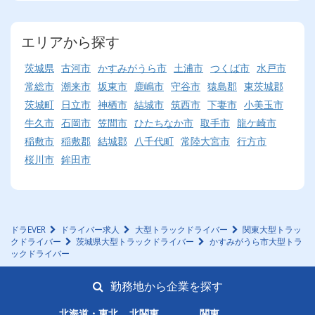
エリアから探す
茨城県
古河市
かすみがうら市
土浦市
つくば市
水戸市
常総市
潮来市
坂東市
鹿嶋市
守谷市
猿島郡
東茨城郡
茨城町
日立市
神栖市
結城市
筑西市
下妻市
小美玉市
牛久市
石岡市
笠間市
ひたちなか市
取手市
龍ケ崎市
稲敷市
稲敷郡
結城郡
八千代町
常陸大宮市
行方市
桜川市
鉾田市
ドラEVER
ドライバー求人
大型トラックドライバー
関東大型トラッ
クドライバー
茨城県大型トラックドライバー
かすみがうら市大型トラ
ックドライバー
勤務地から企業を探す
北海道・東北
北関東
関東