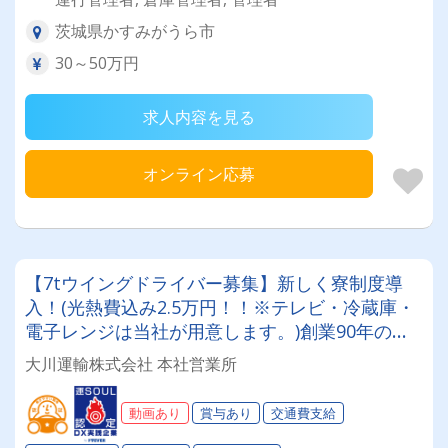
茨城県かすみがうら市
30～50万円
求人内容を見る
オンライン応募
【7tウイングドライバー募集】新しく寮制度導
入！(光熱費込み2.5万円！！※テレビ・冷蔵庫・
電子レンジは当社が用意します。)創業90年の安
定企業でメリハリをつけて働く✨性別問わず未経
大川運輸株式会社 本社営業所
験も大歓迎◎「Gマーク」「働きやすい職場認証
制度」取得済み★入社祝い金や表彰制度など福利
動画あり
賞与あり
交通費支給
厚生も充実♪♪