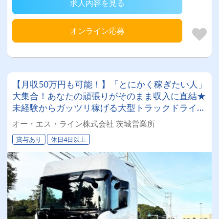
求人内容を見る
オンライン応募
【月収50万円も可能！】「とにかく稼ぎたい人」
大集合！あなたの頑張りがそのまま収入に直結★
未経験からガッツリ稼げる大型トラックドライバ
ー！
オー・エス・ライン株式会社 茨城営業所
賞与あり
休日4日以上