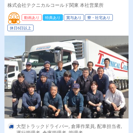
中！普通免許のみでOK★【月給50万円も可能！
株式会社テクニカルコールド関東 本社営業所
大型トラックでのお仕事】
動画あり
特典あり
賞与あり
寮・社宅あり
休日6日以上
大型トラックドライバー, 倉庫作業員, 配車担当者,
運行管理者, 倉庫管理者, 管理者