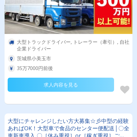
大型トラックドライバー, トレーラー（牽引）, 自社
企業ドライバー
茨城県小美玉市
35万7000円前後
求人内容を見る
大型にチャレンジしたい方大募集☆彡中型の経験
あればOK！大型車で食品のセンター便配送│〇全
車新車導入 〇［休み重視］or［稼ぎ重視］ご希