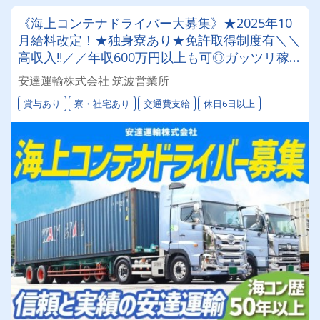
《海上コンテナドライバー大募集》★2025年10
月給料改定！★独身寮あり★免許取得制度有＼＼
高収入‼／／年収600万円以上も可◎ガッツリ稼げ
ます！【賞与年3回‼直近平均115万円‼】【運転の
安達運輸株式会社 筑波営業所
みで積み降ろし一切ナシ！】東京ドーム2つ分の
賞与あり
寮・社宅あり
交通費支給
休日6日以上
敷地面積を誇る規模間の大きさ、企業安定性抜
群！