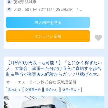
茨城県結城市
大型：50万円（2年目/月25日勤務）４...
求人内容を見る
オンライン応募
【月給50万円以上も可能！】「とにかく稼ぎたい
人」大集合！頑張った分だけ収入に直結する歩合
制＆手当が充実★未経験からガッツリ稼げる大型
ドライバー！
オー・エス・ライン株式会社 茨城営業所
賞与あり
交通費支給
昇給あり
休日4日以上