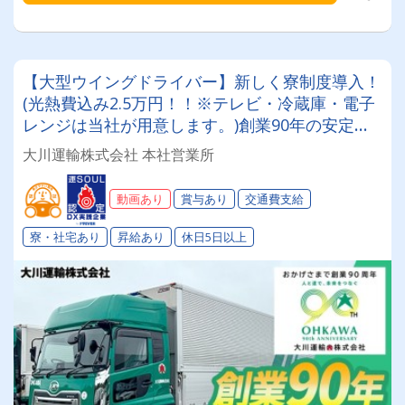
【大型ウイングドライバー】新しく寮制度導入！
(光熱費込み2.5万円！！※テレビ・冷蔵庫・電子
レンジは当社が用意します。)創業90年の安定企
業でメリハリをつけて働く✨性別問わず未経験も
大川運輸株式会社 本社営業所
大歓迎◎「Gマーク」「働きやすい職場認証制
度」取得済み★入社祝い金や表彰制度など福利厚
動画あり
賞与あり
交通費支給
生も充実♪♪
寮・社宅あり
昇給あり
休日5日以上