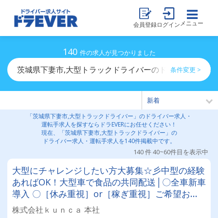
メニュー
会員登録
ログイン
140
件の求人が見つかりました
茨城県下妻市,大型トラックドライバーのドライバー求人
条件変更 >
「茨城県下妻市,大型トラックドライバー」のドライバー求人・
運転手求人を探すならドラEVERにお任せください！
現在、「茨城県下妻市,大型トラックドライバー」の
ドライバー求人・運転手求人を140件掲載中です。
140 件 40~60件目を表示中
大型にチャレンジしたい方大募集☆彡中型の経験
あればOK！大型車で食品の共同配送│〇全車新車
導入 〇［休み重視］or［稼ぎ重視］ご希望お聞
かせください。
株式会社ｋｕｎｃａ 本社