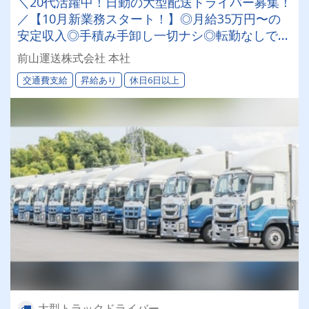
＼20代活躍中！日勤の大型配送ドライバー募集！
／【10月新業務スタート！】◎月給35万円〜の
安定収入◎手積み手卸し一切ナシ◎転勤なしで腰
を据えて働けます！
前山運送株式会社 本社
交通費支給
昇給あり
休日6日以上
大型トラックドライバー