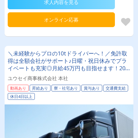
求人内容を見る
オンライン応募
＼未経験からプロの10tドライバーへ！／免許取
得は全額会社がサポート♪日曜・祝日休みでプラ
イベートも充実◎月給45万円も目指せます！20
代が中心のアットホームな職場で、女性ドライバ
ユウセイ商事株式会社 本社
ーもイキイキ活躍中！
動画あり
昇給あり
寮・社宅あり
賞与あり
交通費支給
休日4日以上