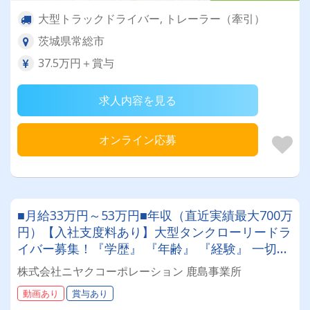
大型トラックドライバー, トレーラー（牽引）
茨城県常総市
37.5万円＋賞与
求人内容を見る
オンライン応募
■月給33万円～53万円■年収（直近実績最大700万
円）【入社支度料あり】大型タンクローリードラ
イバー募集！『学歴』 『年齢』 『経験』 一切不
問◎男女問わず活躍できる環境です。
株式会社ニヤクコーポレーション 鹿島事業所
動画あり
賞与あり