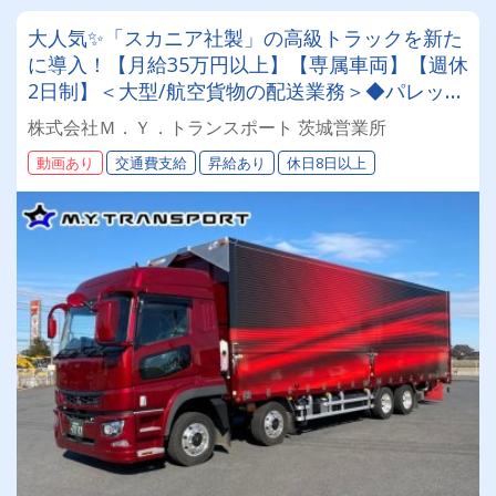
大人気✨「スカニア社製」の高級トラックを新た
に導入！【月給35万円以上】【専属車両】【週休
2日制】＜大型/航空貨物の配送業務＞◆パレット
輸送◆大型免許必須◆男女活躍中
株式会社Ｍ．Ｙ．トランスポート 茨城営業所
動画あり
交通費支給
昇給あり
休日8日以上