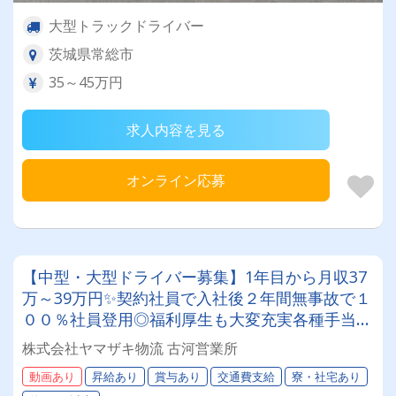
大型トラックドライバー
茨城県常総市
35～45万円
求人内容を見る
オンライン応募
【中型・大型ドライバー募集】1年目から月収37
万～39万円✨契約社員で入社後２年間無事故で１
００％社員登用◎福利厚生も大変充実各種手当が
豊富★年間休日１１３日以上完全取得★＼山崎製
株式会社ヤマザキ物流 古河営業所
パングループで安定勤務しませんか？／
動画あり
昇給あり
賞与あり
交通費支給
寮・社宅あり