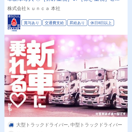
望お聞かせください。
株式会社ｋｕｎｃａ 本社
賞与あり
交通費支給
昇給あり
休日8日以上
大型トラックドライバー, 中型トラックドライバー