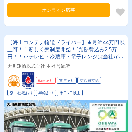
オンライン応募
【海上コンテナ輸送ドライバー】★月給44万円以
上可！！新しく寮制度開始！(光熱費込み2.5万
円！！※テレビ・冷蔵庫・電子レンジは当社が用
意します。) 創業90年の安定企業でメリハリをつ
大川運輸株式会社 本社営業所
けて働く✨性別問わず未経験も大歓迎◎「Gマー
ク」「働きやすい職場認証制度」取得済み★入社
動画あり
賞与あり
交通費支給
祝い金や表彰制度など福利厚生も充実♪♪
寮・社宅あり
昇給あり
休日5日以上