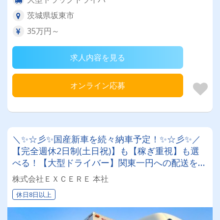
茨城県坂東市
35万円～
求人内容を見る
オンライン応募
＼✨☆彡✨国産新車を続々納車予定！✨☆彡✨／
【完全週休2日制(土日祝)】も【稼ぎ重視】も選
べる！【大型ドライバー】関東一円への配送をお
任せします♪
株式会社ＥＸＣＥＲＥ 本社
休日8日以上