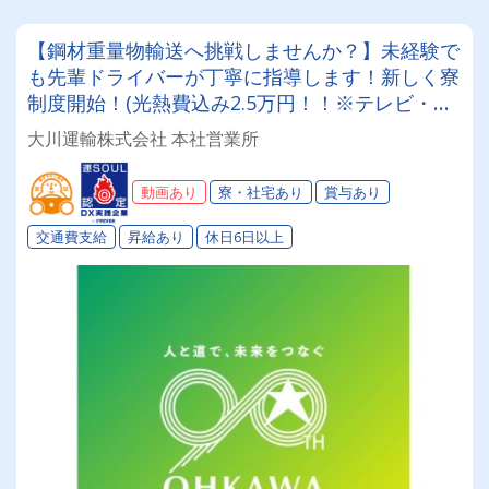
【鋼材重量物輸送へ挑戦しませんか？】未経験で
も先輩ドライバーが丁寧に指導します！新しく寮
制度開始！(光熱費込み2.5万円！！※テレビ・冷
蔵庫・電子レンジは当社が用意します。) 創業90
大川運輸株式会社 本社営業所
年の安定企業でメリハリをつけて働く✨性別問わ
ず未経験も大歓迎◎「Gマーク」「働きやすい職
動画あり
寮・社宅あり
賞与あり
場認証制度」取得済み★入社祝い金や表彰制度な
ど福利厚生も充実♪♪
交通費支給
昇給あり
休日6日以上