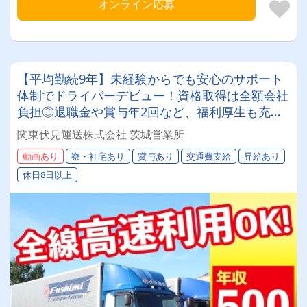
オンライン応募
【平均勤続9年】未経験からでも安心のサポート
体制でドライバーデビュー！資格取得は全額会社
負担◎退職金や賞与年2回など、福利厚生も充
実！関東周辺の地場・中距離メインで、安定して
関東伏見運送株式会社 茨城営業所
長く働きたい方はぜひ当社へ！
動画あり
寮・社宅あり
賞与あり
交通費支給
昇給あり
休日8日以上