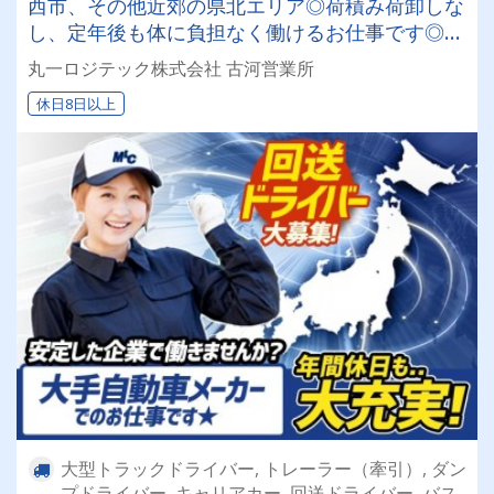
西市、その他近郊の県北エリア◎荷積み荷卸しな
し、定年後も体に負担なく働けるお仕事です◎日
勤業務で残業はほとんどありません！プライベー
丸一ロジテック株式会社 古河営業所
ト充実♪
休日8日以上
大型トラックドライバー, トレーラー（牽引）, ダン
プドライバー, キャリアカー, 回送ドライバー, バス