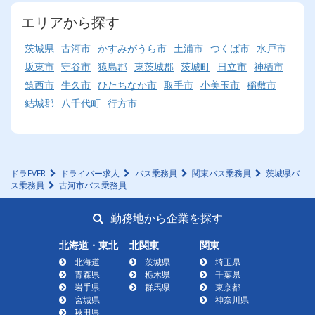
エリアから探す
茨城県
古河市
かすみがうら市
土浦市
つくば市
水戸市
坂東市
守谷市
猿島郡
東茨城郡
茨城町
日立市
神栖市
筑西市
牛久市
ひたちなか市
取手市
小美玉市
稲敷市
結城郡
八千代町
行方市
ドラEVER
ドライバー求人
バス乗務員
関東バス乗務員
茨城県バ
ス乗務員
古河市バス乗務員
勤務地から企業を探す
北海道・東北
北関東
関東
北海道
茨城県
埼玉県
青森県
栃木県
千葉県
岩手県
群馬県
東京都
宮城県
神奈川県
秋田県