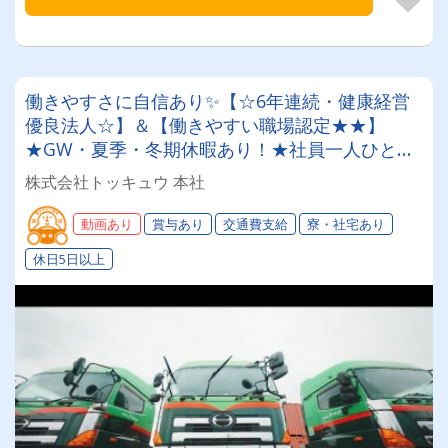
働きやすさに自信あり✨【☆6年連続・健康経営
優良法人☆】＆【働きやすい職場認定★★】
★GW・夏季・冬期休暇あり！★社員一人ひとり
を大切にする昭和34年設立の安定企業！＜経験者
株式会社トッキュウ 本社
大歓迎！大型トレーラードライバー＞
動画あり
賞与あり
交通費支給
寮・社宅あり
休日5日以上