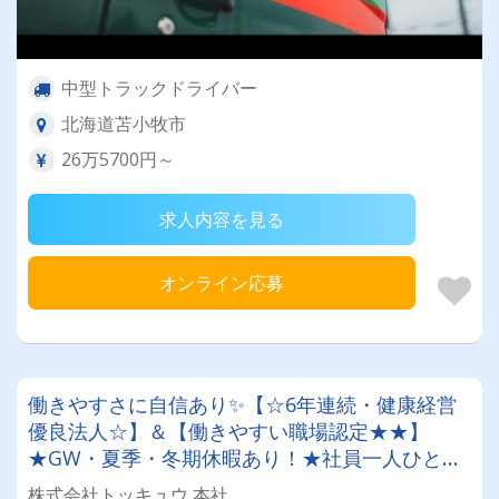
中型トラックドライバー
北海道苫小牧市
26万5700円～
求人内容を見る
オンライン応募
働きやすさに自信あり✨【☆6年連続・健康経営
優良法人☆】＆【働きやすい職場認定★★】
★GW・夏季・冬期休暇あり！★社員一人ひとり
を大切にする昭和34年設立の安定企業！＜経験者
株式会社トッキュウ 本社