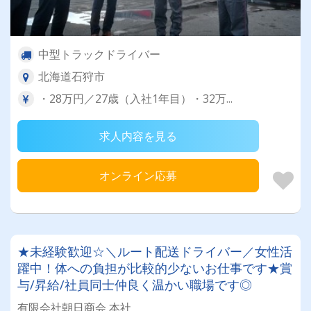
中型トラックドライバー
北海道石狩市
・28万円／27歳（入社1年目）・32万...
求人内容を見る
オンライン応募
★未経験歓迎☆＼ルート配送ドライバー／女性活
躍中！体への負担が比較的少ないお仕事です★賞
与/昇給/社員同士仲良く温かい職場です◎
有限会社朝日商会 本社