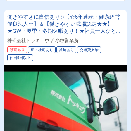
働きやすさに自信あり✨【☆6年連続・健康経営
優良法人☆】＆【働きやすい職場認定★★】
★GW・夏季・冬期休暇あり！★社員一人ひとり
を大切にする昭和34年設立の安定企業！＜未経験
株式会社トッキュウ 苫小牧営業所
者も大歓迎！4tドライバー＞
動画あり
寮・社宅あり
賞与あり
交通費支給
休日5日以上