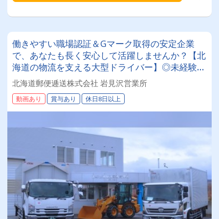
働きやすい職場認証＆Gマーク取得の安定企業
で、あなたも長く安心して活躍しませんか？【北
海道の物流を支える大型ドライバー】◎未経験歓
迎◎残業月平均8～9時間◎賞与年3回（昨年度実
北海道郵便逓送株式会社 岩見沢営業所
績：計4.05ヶ月分）◎カゴ台車メイン
動画あり
賞与あり
休日8日以上