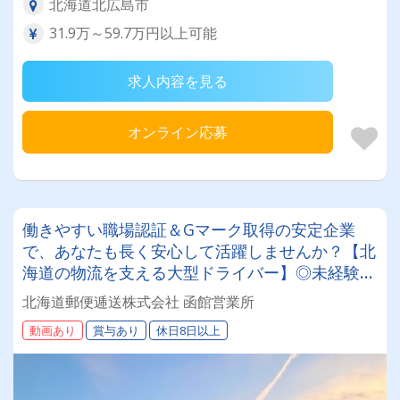
北海道北広島市
31.9万～59.7万円以上可能
求人内容を見る
オンライン応募
働きやすい職場認証＆Gマーク取得の安定企業
で、あなたも長く安心して活躍しませんか？【北
海道の物流を支える大型ドライバー】◎未経験歓
迎◎残業月平均8～9時間◎賞与年3回（昨年度実
北海道郵便逓送株式会社 函館営業所
績：計4.05ヶ月分）◎カゴ台車メイン
動画あり
賞与あり
休日8日以上