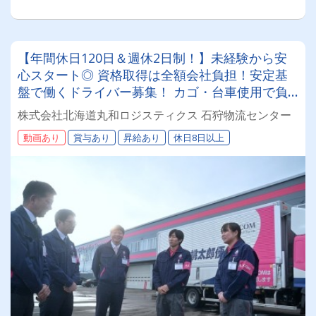
【年間休日120日＆週休2日制！】未経験から安
心スタート◎ 資格取得は全額会社負担！安定基
盤で働くドライバー募集！ カゴ・台車使用で負
担少なめ♪年齢・性別問わず活躍できるお仕事で
株式会社北海道丸和ロジスティクス 石狩物流センター
す✨
動画あり
賞与あり
昇給あり
休日8日以上