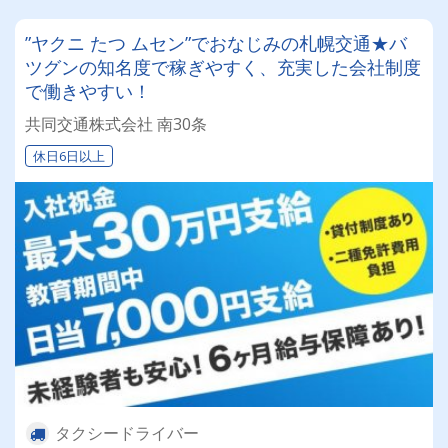
”ヤクニ たつ ムセン”でおなじみの札幌交通★バ
ツグンの知名度で稼ぎやすく、充実した会社制度
で働きやすい！
共同交通株式会社 南30条
休日6日以上
タクシードライバー