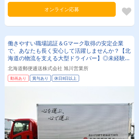
オンライン応募
働きやすい職場認証＆Gマーク取得の安定企業
で、あなたも長く安心して活躍しませんか？【北
海道の物流を支える大型ドライバー】◎未経験歓
迎◎残業月平均8～9時間◎賞与年3回（昨年度実
北海道郵便逓送株式会社 旭川営業所
績：計4.05ヶ月分）◎カゴ台車メイン
動画あり
賞与あり
休日8日以上