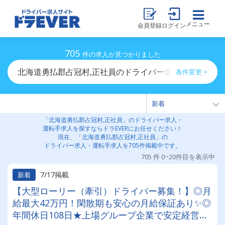
メニュー
会員登録
ログイン
705
件の求人が見つかりました
北海道勇払郡占冠村,正社員のドライバー求人・運転手求
条件変更 >
「北海道勇払郡占冠村,正社員」のドライバー求人・
運転手求人を探すならドラEVERにお任せください！
現在、「北海道勇払郡占冠村,正社員」の
ドライバー求人・運転手求人を705件掲載中です。
705 件 0~20件目を表示中
7/17掲載
新着
【大型ローリー（牽引）ドライバー募集！】◎月
給最大42万円！閑散期も安心の月給保証あり✨◎
年間休日108日★上場グループ企業で安定経営◎