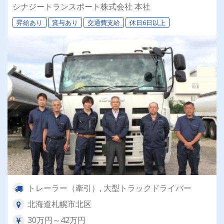
退職金＆再雇用あり◎専属車両＆同乗研修あり！
シナジートランスポート株式会社 本社
昇給あり
賞与あり
交通費支給
休日6日以上
トレーラー（牽引）, 大型トラックドライバー
北海道札幌市北区
30万円～42万円