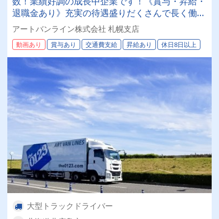
数！業績好調の成長中企業です！《賞与・昇給・
退職金あり》充実の待遇盛りだくさんで長く働け
ます！《大型ドライバー》★未経験ＯＫ★仕事と
アートバンライン株式会社 札幌支店
プライベートの両立が叶う環境です♪【紹介者制
動画あり
賞与あり
交通費支給
昇給あり
休日8日以上
度あり！】
大型トラックドライバー