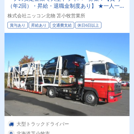
（年2回）・昇給・退職金制度あり】 ★一人一台
の専属車両★無事故等で月給2万円UPのチャンス
株式会社ニッコン北物 苫小牧営業所
◎★資格取得支援制度★希望休＆育休実績あり！
賞与あり
昇給あり
交通費支給
休日6日以上
女性ドライバーも活躍中の働きやすい職場です♪
大型トラックドライバー
北海道苫小牧市