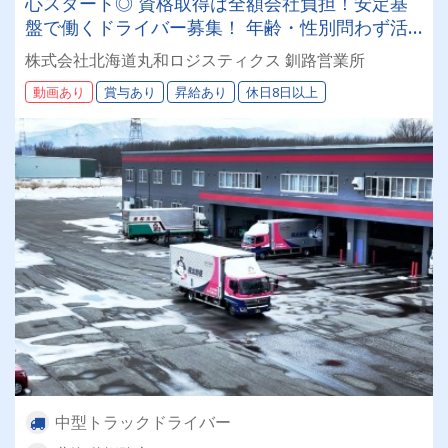
心スタート◎ 資格取得は全額会社負担！安定基
盤で働くドライバー募集！ 年齢・性別問わず活
躍できるお仕事です✨
株式会社北海道丸和ロジスティクス 釧路営業所
動画あり
賞与あり
昇給あり
休日8日以上
中型トラックドライバー