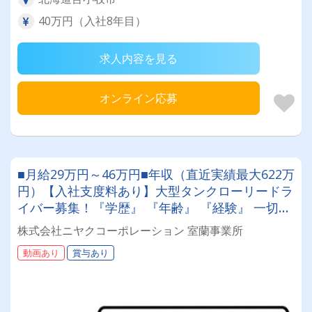
40万円（入社8年目）
求人内容を見る
オンライン応募
■月給29万円～46万円■年収（直近実績最大622万
円）【入社支度料あり】大型タンクローリードラ
イバー募集！『学歴』 『年齢』 『経験』 一切不
問◎男女問わず活躍できる環境です。
株式会社ニヤクコーポレーション 室蘭事業所
動画あり
賞与あり