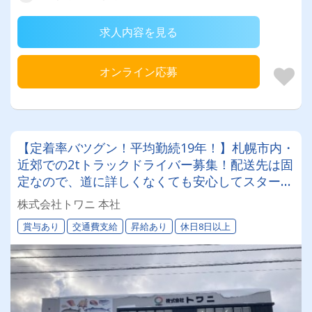
求人内容を見る
オンライン応募
【定着率バツグン！平均勤続19年！】札幌市内・
近郊での2tトラックドライバー募集！配送先は固
定なので、道に詳しくなくても安心してスタート
できます！日曜・祝日固定休みのシフト制でワー
株式会社トワニ 本社
クバランスもバツグン！長く活躍できます◎
賞与あり
交通費支給
昇給あり
休日8日以上