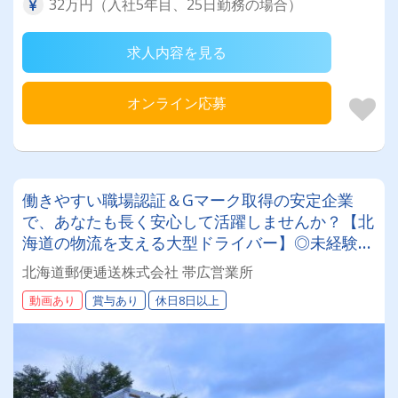
32万円（入社5年目、25日勤務の場合）
求人内容を見る
オンライン応募
働きやすい職場認証＆Gマーク取得の安定企業
で、あなたも長く安心して活躍しませんか？【北
海道の物流を支える大型ドライバー】◎未経験歓
迎◎残業月平均8～9時間◎賞与年3回（昨年度実
北海道郵便逓送株式会社 帯広営業所
績：計4.05ヶ月分）◎カゴ台車メイン
動画あり
賞与あり
休日8日以上