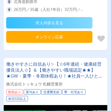
北海道釧路市
26万円／35歳（入社1年目）32万円／...
求人内容を見る
オンライン応募
働きやすさに自信あり✨【☆6年連続・健康経営
優良法人☆】＆【働きやすい職場認定★★】
★GW・夏季・冬期休暇あり！★社員一人ひとり
を大切にする昭和34年設立の安定企業！＜未経験
株式会社トッキュウ 札幌営業所
者も大歓迎！4tドライバー＞
動画あり
賞与あり
交通費支給
寮・社宅あり
休日5日以上