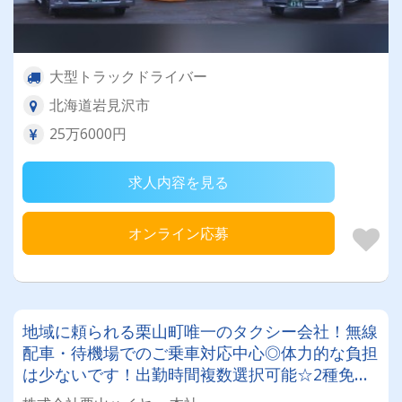
大型トラックドライバー
北海道岩見沢市
25万6000円
求人内容を見る
オンライン応募
地域に頼られる栗山町唯一のタクシー会社！無線
配車・待機場でのご乗車対応中心◎体力的な負担
は少ないです！出勤時間複数選択可能☆2種免許
取得費用は会社負担でドライバーデビュー可能！