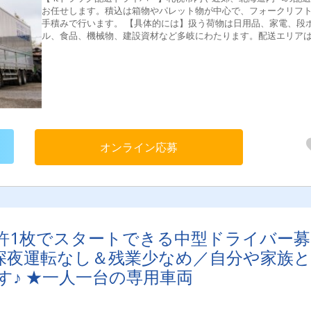
お任せします。積込は箱物やパレット物が中心で、フォークリフ
手積みで行います。 【具体的には】扱う荷物は日用品、家電、段
ル、食品、機械物、建設資材など多岐にわたります。配送エリア
幌市内および近郊、道内がメイン。一部道外もありますが、一人
の特性を見て相談しながらお仕事を決めていくので安心してくだ
い！残業が少なく深夜運転もないため、健康的なリズムで働ける
魅力です◎自社整備工場を完備しているため、常にメンテナンス
き届いた安全なトラックで運転に集中できますよ♪ ＜配送距離＞ 
場・中距離・長距離＜配送件数＞ 1日1～7件（※業務内容により
ります） ＜1日の流れ（一例）＞6:00 出勤↓6:10 車両点検・点
（健康確認）↓6:30 伝票を確認し、荷積みをして出発！↓12:30 
オンライン応募
休憩（しっかり休んでリフレッシュ♪）↓13:30 午後の配達↓16:00
社・片付け・業務報告↓16:30 退勤本日もお疲れ様でした！
免許1枚でスタートできる中型ドライバー募
＼深夜運転なし＆残業少なめ／自分や家族と
♪ ★一人一台の専用車両