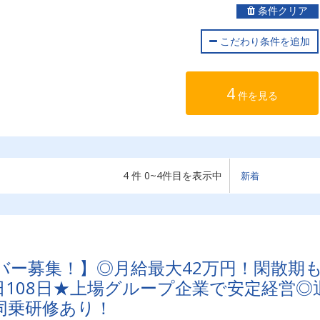
条件クリア
こだわり条件を追加
4
件を見る
4 件 0~4件目を表示中
バー募集！】◎月給最大42万円！閑散期
108日★上場グループ企業で安定経営◎
同乗研修あり！