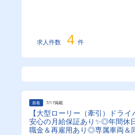
4
求人件数
件
7/17掲載
新着
【大型ローリー（牽引）ドライ
安心の月給保証あり✨◎年間休日
職金＆再雇用あり◎専属車両＆