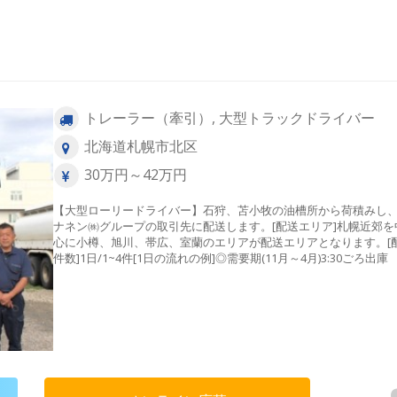
トレーラー（牽引）, 大型トラックドライバー
北海道札幌市北区
30万円～42万円
【大型ローリードライバー】石狩、苫小牧の油槽所から荷積みし
ナネン㈱グループの取引先に配送します。[配送エリア]札幌近郊を
心に小樽、旭川、帯広、室蘭のエリアが配送エリアとなります。[
件数]1日/1~4件[1日の流れの例]◎需要期(11月～4月)3:30ごろ
↓4:00ごろ油槽所にて荷積み ↓各需要家への配送（2～4か
↓14:00ころ帰社