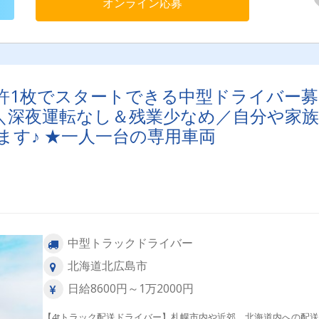
オンライン応募
免許1枚でスタートできる中型ドライバー募
円✨＼深夜運転なし＆残業少なめ／自分や家族
す♪ ★一人一台の専用車両
中型トラックドライバー
北海道北広島市
日給8600円～1万2000円
【4tトラック配送ドライバー】札幌市内や近郊、北海道内への配