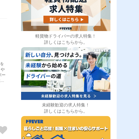
軽貨物ドライバーの求人特集！
詳しくはこちらから。
送を
トや
ボー
は札
一人
さ
のが
の行
未経験歓迎の求人特集！
地
詳しくはこちらから。
異な
呼
お昼
 帰