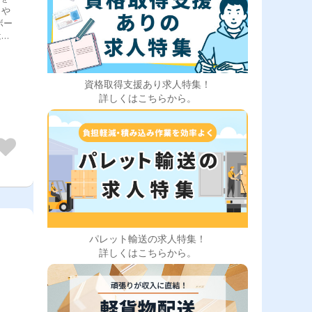
トや
ボー
は札
一人
さ
のが
資格取得支援あり求人特集！
の行
詳しくはこちらから。
地
異な
呼
お昼
 帰
パレット輸送の求人特集！
詳しくはこちらから。