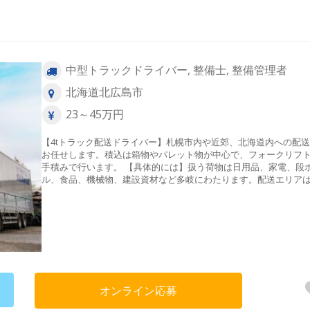
中型トラックドライバー, 整備士, 整備管理者
北海道北広島市
23～45万円
【4tトラック配送ドライバー】札幌市内や近郊、北海道内への配
お任せします。積込は箱物やパレット物が中心で、フォークリフ
手積みで行います。 【具体的には】扱う荷物は日用品、家電、段
ル、食品、機械物、建設資材など多岐にわたります。配送エリア
幌市内および近郊、道内がメイン。一部道外もありますが、一人
の特性を見て相談しながらお仕事を決めていくので安心してくだ
い！残業が少なく深夜運転もないため、健康的なリズムで働ける
魅力です◎自社整備工場を完備しているため、常にメンテナンス
き届いた安全なトラックで運転に集中できますよ♪ ＜配送距離＞ 
場・中距離・長距離＜配送件数＞ 1日1～7件（※業務内容により
ります） ＜1日の流れ（一例）＞6:00 出勤↓6:10 車両点検・点
（健康確認）↓6:30 伝票を確認し、荷積みをして出発！↓12:30 
オンライン応募
休憩（しっかり休んでリフレッシュ♪）↓13:30 午後の配達↓16:00
社・片付け・業務報告↓16:30 退勤本日もお疲れ様でした！