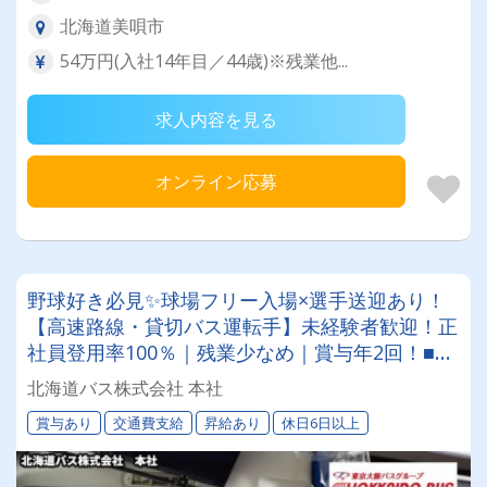
北海道美唄市
54万円(入社14年目／44歳)※残業他...
求人内容を見る
オンライン応募
野球好き必見✨球場フリー入場×選手送迎あり！
【高速路線・貸切バス運転手】未経験者歓迎！正
社員登用率100％｜残業少なめ｜賞与年2回！■従
業員約1,200名、車両400台。全国に展開する東
北海道バス株式会社 本社
京バスグループのグループ会社です！
賞与あり
交通費支給
昇給あり
休日6日以上