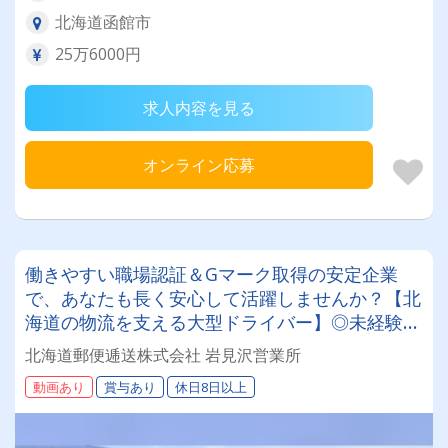
北海道函館市
25万6000円
求人内容を見る
オンライン応募
働きやすい職場認証＆Gマーク取得の安定企業
で、あなたも長く安心して活躍しませんか？【北
海道の物流を支える大型ドライバー】◎未経験歓
迎◎残業月平均8～9時間◎賞与年3回（昨年度実
北海道郵便逓送株式会社 岩見沢営業所
績：計4.05ヶ月分）◎カゴ台車メイン
動画あり
賞与あり
休日8日以上