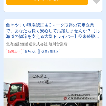
働きやすい職場認証＆Gマーク取得の安定企業
で、あなたも長く安心して活躍しませんか？【北
海道の物流を支える大型ドライバー】◎未経験歓
迎◎残業月平均8～9時間◎賞与年3回（昨年度実
北海道郵便逓送株式会社 旭川営業所
績：計4.05ヶ月分）◎カゴ台車メイン
動画あり
賞与あり
休日8日以上