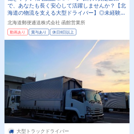
で、あなたも長く安心して活躍しませんか？【北
海道の物流を支える大型ドライバー】◎未経験歓
迎◎残業月平均8～9時間◎賞与年3回（昨年度実
北海道郵便逓送株式会社 函館営業所
績：計4.05ヶ月分）◎カゴ台車メイン
動画あり
賞与あり
休日8日以上
大型トラックドライバー