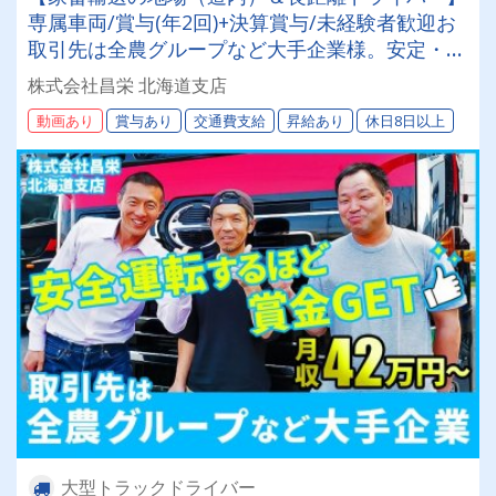
専属車両/賞与(年2回)+決算賞与/未経験者歓迎お
取引先は全農グループなど大手企業様。安定・安
心の待遇です☆当社独自の待遇☆燃費ランキング
株式会社昌栄 北海道支店
上位14位には毎月最大4万円～4000円支給♪
動画あり
賞与あり
交通費支給
昇給あり
休日8日以上
大型トラックドライバー