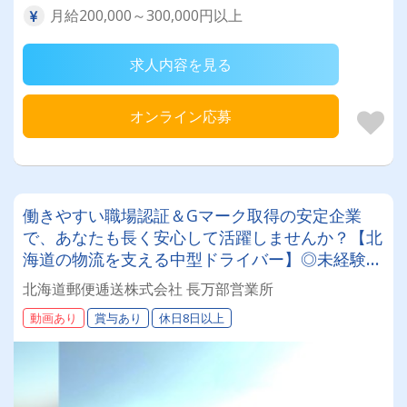
月給200,000～300,000円以上
求人内容を見る
オンライン応募
働きやすい職場認証＆Gマーク取得の安定企業
で、あなたも長く安心して活躍しませんか？【北
海道の物流を支える中型ドライバー】◎未経験歓
迎◎残業月平均8～9時間◎賞与年3回（昨年度実
北海道郵便逓送株式会社 長万部営業所
績：計4.05ヶ月分）◎カゴ台車メイン
動画あり
賞与あり
休日8日以上