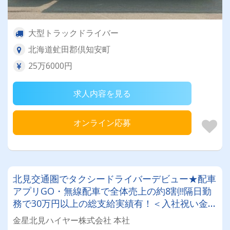
大型トラックドライバー
北海道虻田郡倶知安町
25万6000円
求人内容を見る
オンライン応募
北見交通圏でタクシードライバーデビュー★配車
アプリGO・無線配車で全体売上の約8割!!隔日勤
務で30万円以上の総支給実績有！＜入社祝い金制
度+2種免許取得制度有＞未経験者の応募大歓迎◎
金星北見ハイヤー株式会社 本社