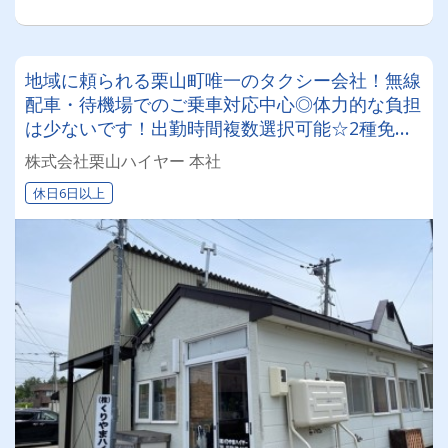
地域に頼られる栗山町唯一のタクシー会社！無線
配車・待機場でのご乗車対応中心◎体力的な負担
は少ないです！出勤時間複数選択可能☆2種免許
取得費用は会社負担でドライバーデビュー可能！
株式会社栗山ハイヤー 本社
休日6日以上