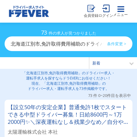
メニュー
会員登録
ログイン
73
件の求人が見つかりました
北海道江別市,免許取得費用補助のドライバー求人・運転
条件変更 >
「北海道江別市,免許取得費用補助」のドライバー求人・
運転手求人を探すならドラEVERにお任せください！
現在、「北海道江別市,免許取得費用補助」の
ドライバー求人・運転手求人を73件掲載中です。
73 件 0~20件目を表示中
【設立50年の安定企業】普通免許1枚でスタート
できる中型ドライバー募集！日給8600円～1万
2000円✨＼深夜運転なし＆残業少なめ／自分や家
族との時間を大切にしながら働けます♪ ★一人一
太陽運輸株式会社 本社
台の専用車両