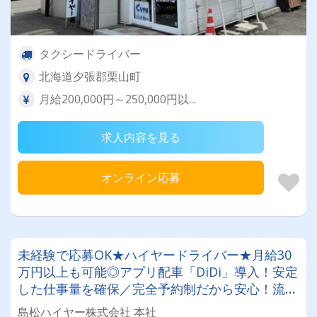
タクシードライバー
北海道夕張郡栗山町
月給200,000円～250,000円以...
求人内容を見る
オンライン応募
未経験で応募OK★ハイヤードライバー★月給30
万円以上も可能◎アプリ配車「DiDi」導入！安定
した仕事量を確保／完全予約制だから安心！流し
での営業一切ナシ！空港送迎・法人の定期輸送・
島松ハイヤー株式会社 本社