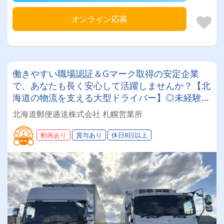
オンライン応募
働きやすい職場認証＆Gマーク取得の安定企業
で、あなたも長く安心して活躍しませんか？【北
海道の物流を支える大型ドライバー】◎未経験歓
迎◎残業月平均8～9時間◎賞与年3回（昨年度実
北海道郵便逓送株式会社 札幌営業所
績：計4.05ヶ月分）◎カゴ台車メイン
動画あり
賞与あり
休日8日以上