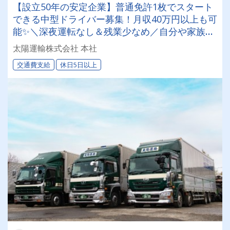
【設立50年の安定企業】普通免許1枚でスタート
できる中型ドライバー募集！月収40万円以上も可
能✨＼深夜運転なし＆残業少なめ／自分や家族と
の時間を大切にしながら働けます♪ ★一人一台の
太陽運輸株式会社 本社
専用車両
交通費支給
休日5日以上