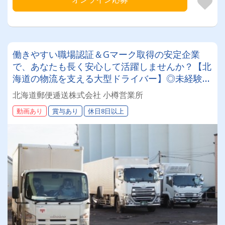
働きやすい職場認証＆Gマーク取得の安定企業
で、あなたも長く安心して活躍しませんか？【北
海道の物流を支える大型ドライバー】◎未経験歓
迎◎残業月平均8～9時間◎賞与年3回（昨年度実
北海道郵便逓送株式会社 小樽営業所
績：計4.05ヶ月分）◎カゴ台車メイン
動画あり
賞与あり
休日8日以上