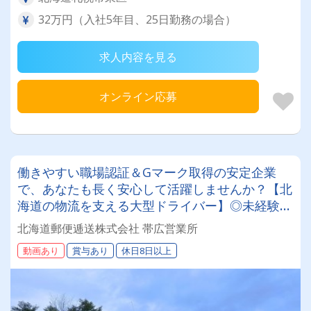
32万円（入社5年目、25日勤務の場合）
求人内容を見る
オンライン応募
働きやすい職場認証＆Gマーク取得の安定企業
で、あなたも長く安心して活躍しませんか？【北
海道の物流を支える大型ドライバー】◎未経験歓
迎◎残業月平均8～9時間◎賞与年3回（昨年度実
北海道郵便逓送株式会社 帯広営業所
績：計4.05ヶ月分）◎カゴ台車メイン
動画あり
賞与あり
休日8日以上