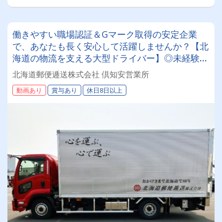
働きやすい職場認証＆Gマーク取得の安定企業
で、あなたも長く安心して活躍しませんか？【北
海道の物流を支える大型ドライバー】◎未経験歓
迎◎残業月平均8～9時間◎賞与年3回（昨年度実
北海道郵便逓送株式会社 倶知安営業所
績：計4.05ヶ月分）◎カゴ台車メイン
動画あり
賞与あり
休日8日以上