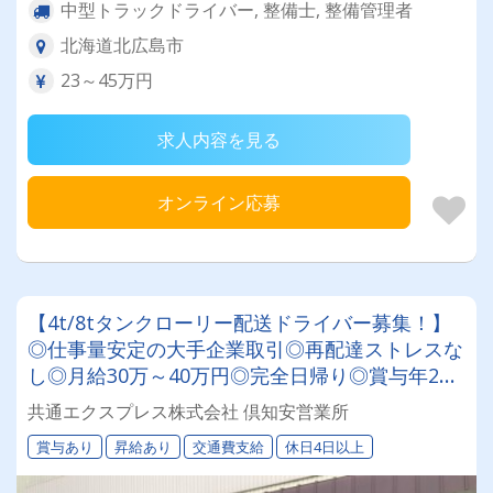
中型トラックドライバー, 整備士, 整備管理者
北海道北広島市
23～45万円
求人内容を見る
オンライン応募
【4t/8tタンクローリー配送ドライバー募集！】
◎仕事量安定の大手企業取引◎再配達ストレスな
し◎月給30万～40万円◎完全日帰り◎賞与年2回
◎60歳以降も長く活躍できる環境です！★研修充
共通エクスプレス株式会社 倶知安営業所
実で未経験の方も安心★
賞与あり
昇給あり
交通費支給
休日4日以上