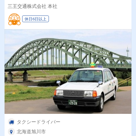
性ドライバー応援企業☆ママさんも歓迎！
三王交通株式会社 本社
休日6日以上
タクシードライバー
北海道旭川市