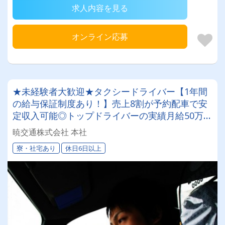
求人内容を見る
オンライン応募
★未経験者大歓迎★タクシードライバー【1年間
の給与保証制度あり！】売上8割が予約配車で安
定収入可能◎トップドライバーの実績月給50万
円!!!寮完備で6か月間家賃無料
暁交通株式会社 本社
寮・社宅あり
休日6日以上