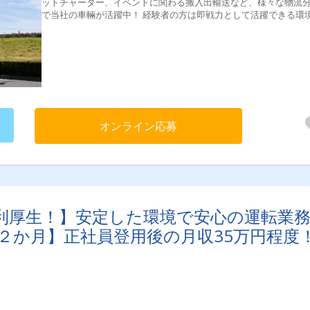
ットチャーター、イベントに関わる搬入出輸送など、様々な物流
で当社の車輛が活躍中！ 経験者の方は即戦力として活躍できる環
提供しますし、 未経験の方も運転スキルを見ながら丁寧に指導教
行って参ります。 ＼ポイント／ ★ゆとりのある配車スケジュールを組
んでいます。 ★カゴ/パレットを用いた輸送スタイルへの移行を進
ています。 ★豊富な案件がございますので、希望、スキル、経験
じてお任せできます。 ★配送先が初めての場所でも先輩・内勤者
ポートするので安心してください。
オンライン応募
利厚生！】安定した環境で安心の運転業
短２か月】正社員登用後の月収35万円程度