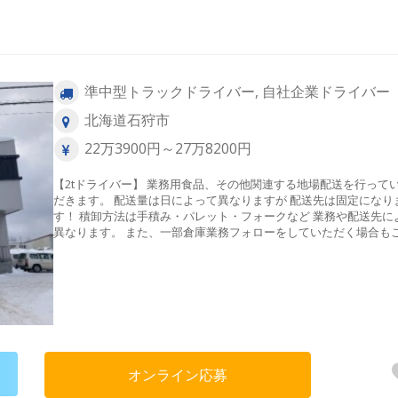
準中型トラックドライバー, 自社企業ドライバー
北海道石狩市
22万3900円～27万8200円
【2tドライバー】 業務用食品、その他関連する地場配送を行って
だきます。 配送量は日によって異なりますが 配送先は固定になり
す！ 積卸方法は手積み・パレット・フォークなど 業務や配送先に
異なります。 また、一部倉庫業務フォローをしていただく場合も
います。 ＜配送エリア＞ 主に札幌市及び近郊 ＜1日の流れ（一例）＞
6:00 出勤 検品チェック・積込 ↓ 7:00 出発 ↓ 午前分配送 ↓ 札
に戻りお昼休憩（1時間） ↓ 午後分 検品チェック・積込・配送 ↓
16:00 札幌店に戻る、翌日分積込 ↓ 17:00 退勤、お疲れ様でし
オンライン応募