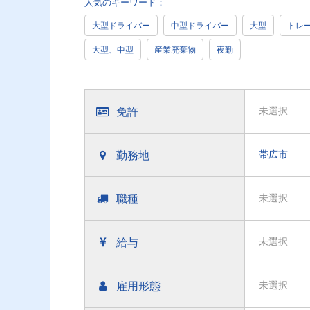
人気のキーワード：
大型ドライバー
中型ドライバー
大型
トレ
大型、中型
産業廃棄物
夜勤
免許
未選択
勤務地
帯広市
職種
未選択
給与
未選択
雇用形態
未選択