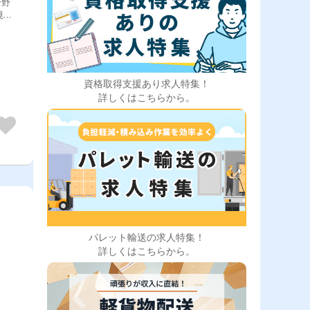
分野
境を
育を
め
に応
がサ
資格取得支援あり求人特集！
詳しくはこちらから。
務
！
パレット輸送の求人特集！
詳しくはこちらから。