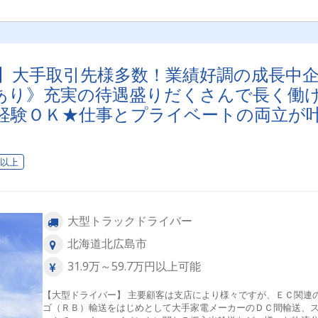
】大手取引先様多数！業績好調の成長中
あり》充実の待遇盛りだくさんで長く働
経験ＯＫ★仕事とプライベートの両立が
！】
日以上
大型トラックドライバー
北海道北広島市
31.9万～59.7万円以上可能
【大型ドライバー】 主要顧客は支店により様々ですが、ＥＣ関連
ゴ（ＲＢ）輸送をはじめとして大手家電メーカーのＤＣ間輸送、