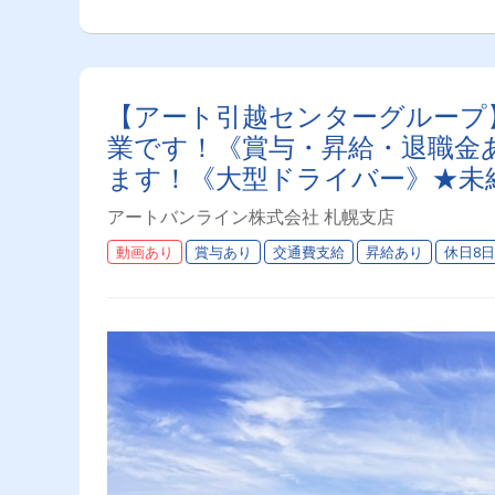
【アート引越センターグループ
業です！《賞与・昇給・退職金
ます！《大型ドライバー》★未
う環境です♪【紹介者制度あり
アートバンライン株式会社 札幌支店
動画あり
賞与あり
交通費支給
昇給あり
休日8