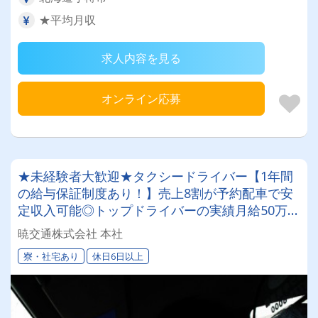
★平均月収
求人内容を見る
オンライン応募
★未経験者大歓迎★タクシードライバー【1年間
の給与保証制度あり！】売上8割が予約配車で安
定収入可能◎トップドライバーの実績月給50万
円!!!寮完備で6か月間家賃無料
暁交通株式会社 本社
寮・社宅あり
休日6日以上