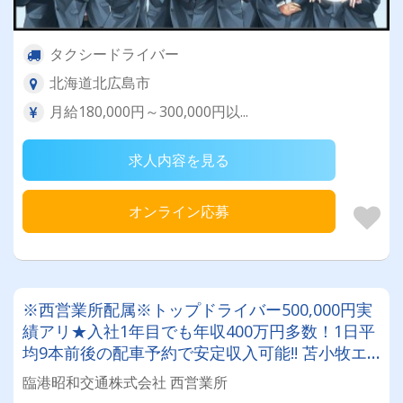
タクシードライバー
北海道北広島市
月給180,000円～300,000円以...
求人内容を見る
オンライン応募
※西営業所配属※トップドライバー500,000円実
績アリ★入社1年目でも年収400万円多数！1日平
均9本前後の配車予約で安定収入可能!! 苫小牧エ
リアでタクシードライバーにチャレンジしてみま
臨港昭和交通株式会社 西営業所
せんか？＜未経験者大歓迎＞