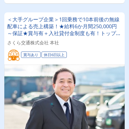
＜大手グループ企業＞1回乗務で10本前後の無線
配車による売上構築！★給料6か月間250,000円
～保証★賞与有＋入社貸付金制度も有！トップド
ライバーは年収500万円～700万円◎未経験者応
さくら交通株式会社 本社
募OKのタクシー会社
賞与あり
休日6日以上