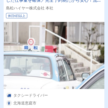
での営業一切ナシ！空港送迎・法人の定期輸送・
島松ハイヤー株式会社 本社
ジャンボタクシーでの輸送対応！
休日6日以上
タクシードライバー
北海道恵庭市