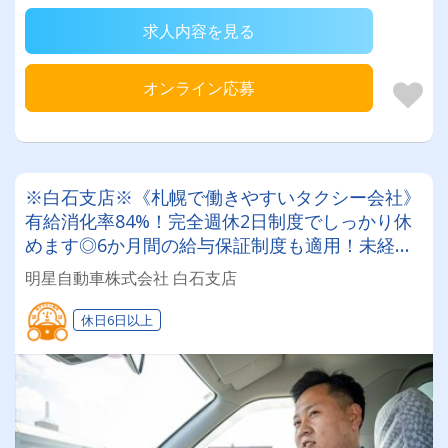
求人内容を見る
オンライン応募
※白石支店※《札幌で働きやすいタクシー会社》
有給消化率84%！完全週休2日制度でしっかり休
めます◎6か月間の給与保証制度も適用！未経験
でも安心して乗務スタート☆2種免許取得支援も
明星自動車株式会社 白石支店
受けれます！
休日6日以上