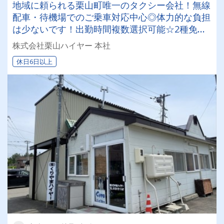
地域に頼られる栗山町唯一のタクシー会社！無線
配車・待機場でのご乗車対応中心◎体力的な負担
は少ないです！出勤時間複数選択可能☆2種免許
取得費用は会社負担でドライバーデビュー可能！
株式会社栗山ハイヤー 本社
休日6日以上