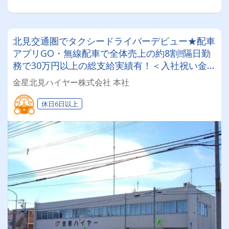
北見交通圏でタクシードライバーデビュー★配車
アプリGO・無線配車で全体売上の約8割!!隔日勤
務で30万円以上の総支給実績有！＜入社祝い金制
度+2種免許取得制度有＞未経験者の応募大歓迎◎
金星北見ハイヤー株式会社 本社
休日6日以上