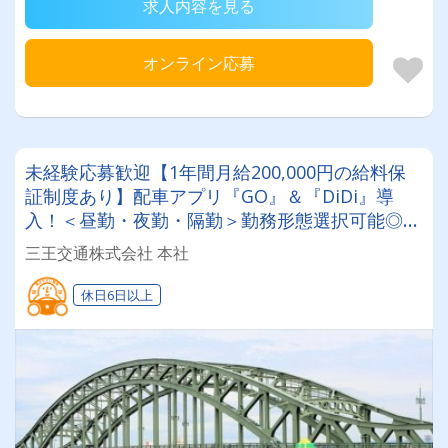
求人内容を見る
オンライン応募
未経験応募歓迎【1年間月給200,000円の給料保
証制度あり】配車アプリ『GO』＆『DiDi』導
入！＜昼勤・夜勤・隔勤＞勤務形態選択可能◎女
性ドライバー応援企業☆ママさんも歓迎！
三王交通株式会社 本社
休日6日以上