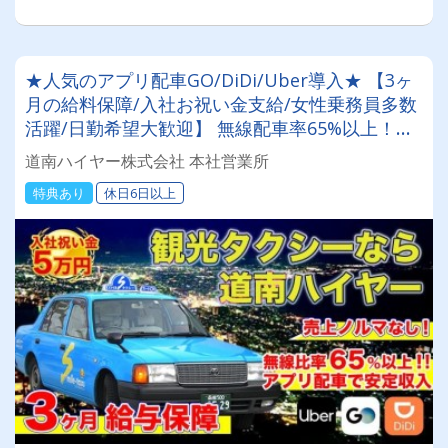
★人気のアプリ配車GO/DiDi/Uber導入★ 【3ヶ
月の給料保障/入社お祝い金支給/女性乗務員多数
活躍/日勤希望大歓迎】 無線配車率65%以上！乗
務員のライフスタイルを尊重！希望に合わせてシ
道南ハイヤー株式会社 本社営業所
フト調整が可能★ 売上向上を目指していきま
特典あり
休日6日以上
す！