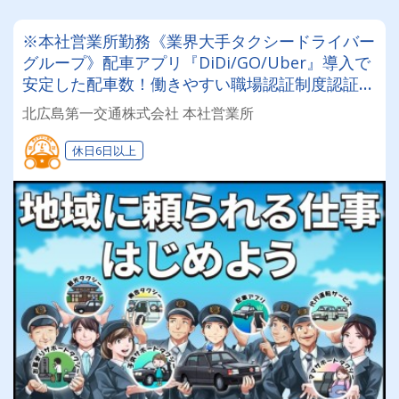
※本社営業所勤務《業界大手タクシードライバー
グループ》配車アプリ『DiDi/GO/Uber』導入で
安定した配車数！働きやすい職場認証制度認証事
業所に認定◎未経験者でも安心してお仕事スター
北広島第一交通株式会社 本社営業所
ト♪
休日6日以上