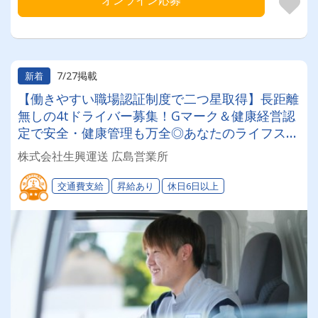
オンライン応募
7/27掲載
新着
【働きやすい職場認証制度で二つ星取得】長距離
無しの4tドライバー募集！Gマーク＆健康経営認
定で安全・健康管理も万全◎あなたのライフステ
ージに合わせて「選べる働き方」が魅力の安定企
株式会社生興運送 広島営業所
業！
交通費支給
昇給あり
休日6日以上