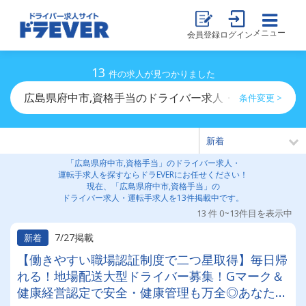
メニュー
会員登録
ログイン
13
件の求人が見つかりました
広島県府中市,資格手当のドライバー求人・運転手求人一
条件変更 >
「広島県府中市,資格手当」のドライバー求人・
運転手求人を探すならドラEVERにお任せください！
現在、「広島県府中市,資格手当」の
ドライバー求人・運転手求人を13件掲載中です。
13 件 0~13件目を表示中
7/27掲載
新着
【働きやすい職場認証制度で二つ星取得】毎日帰
れる！地場配送大型ドライバー募集！Gマーク＆
健康経営認定で安全・健康管理も万全◎あなたの