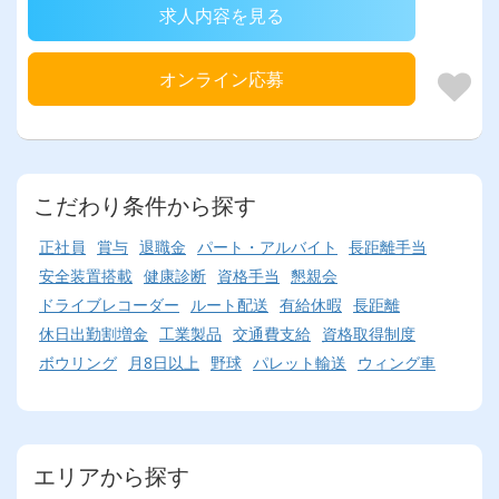
求人内容を見る
オンライン応募
こだわり条件から探す
正社員
賞与
退職金
パート・アルバイト
長距離手当
安全装置搭載
健康診断
資格手当
懇親会
ドライブレコーダー
ルート配送
有給休暇
長距離
休日出勤割増金
工業製品
交通費支給
資格取得制度
ボウリング
月8日以上
野球
パレット輸送
ウィング車
エリアから探す