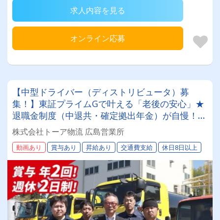
求人内容を見る
オンライン応募
【中型ドライバー（ディストリビュータ）募
集！】東証プライムGで叶える「老後の安心」★
退職金制度（中退共・確定拠出年金）が自慢！◎
賞与年2回・無事故手当あり◎免許支援あり（要
株式会社トーア物流 広島営業所
相談）★未経験OK！長く勤めるほど報われる会
動画あり
賞与あり
昇給あり
交通費支給
休日8日以上
社です