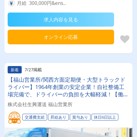
月給 300,000円&ens...
求人内容を見る
オンライン応募
7/27掲載
新着
【福山営業所/関西方面定期便・大型トラックド
ライバー】1964年創業の安定企業！自社整備工
場完備で、ドライバーの負担を大幅軽減！【働き
やすい職場制度＆健康経営優良法人認定企業】無
株式会社生興運送 福山営業所
理なく長期的に働ける環境が自慢です◎
交通費支給
昇給あり
賞与あり
休日6日以上