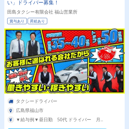
い」ドライバー募集！
田島タクシー有限会社 福山営業所
賞与あり
昇給あり
タクシードライバー
広島県福山市
▼給与例▼昼日勤 50代 ドライバー 月...