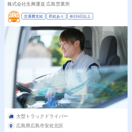
ライフステージに合わせて「選べる働き方」が魅
株式会社生興運送 広島営業所
力の安定企業！
交通費支給
昇給あり
休日6日以上
大型トラックドライバー
広島県広島市安佐北区