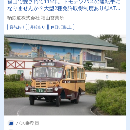
福山で愛されて115年。トモテツバスの運転手に
なりませんか？大型2種免許取得制度あり◎AT普
通免許があれば応募可能です♪
鞆鉄道株式会社 福山営業所
賞与あり
昇給あり
休日8日以上
バス乗務員