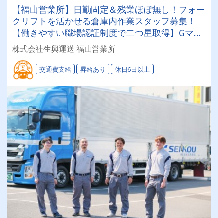
【福山営業所】日勤固定＆残業ほぼ無し！フォー
クリフトを活かせる倉庫内作業スタッフ募集！
【働きやすい職場認証制度で二つ星取得】Gマー
ク＆健康経営認定で安全・健康管理も万全◎あな
株式会社生興運送 福山営業所
たのライフステージに合わせて「選べる働き方」
が魅力の安定企業！
交通費支給
昇給あり
休日6日以上