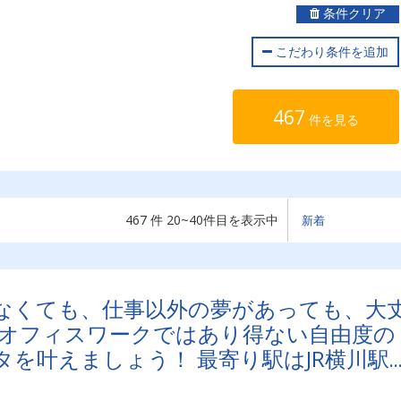
条件クリア
こだわり条件を追加
467
件を見る
467 件 20~40件目を表示中
なくても、仕事以外の夢があっても、大
のオフィスワークではあり得ない自由度の
を叶えましょう！ 最寄り駅はJR横川駅
リアでしっかりと稼ぐことができます！