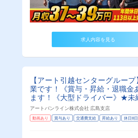
求人内容を見る
【アート引越センターグループ
業です！《賞与・昇給・退職金
ます！《大型ドライバー》★未
う環境です♪【紹介者制度あり
アートバンライン株式会社 広島支店
動画あり
賞与あり
交通費支給
昇給あり
休日8