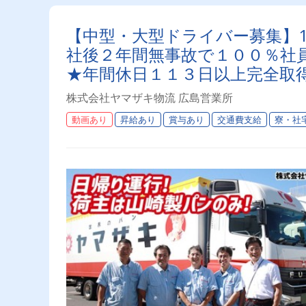
【中型・大型ドライバー募集】1
社後２年間無事故で１００％社
★年間休日１１３日以上完全取
せんか？／
株式会社ヤマザキ物流 広島営業所
動画あり
昇給あり
賞与あり
交通費支給
寮・社