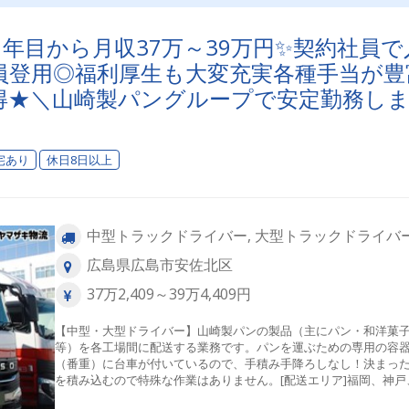
年目から月収37万～39万円✨契約社員で
員登用◎福利厚生も大変充実各種手当が豊
得★＼山崎製パングループで安定勤務し
宅あり
休日8日以上
中型トラックドライバー, 大型トラックドライバ
広島県広島市安佐北区
37万2,409～39万4,409円
【中型・大型ドライバー】山崎製パンの製品（主にパン・和洋菓
等）を各工場間に配送する業務です。パンを運ぶための専用の容
（番重）に台車が付いているので、手積み手降ろしなし！決まっ
を積み込むので特殊な作業はありません。[配送エリア]福岡、神戸
山陰地方 基本、高速道路を使用していただきま