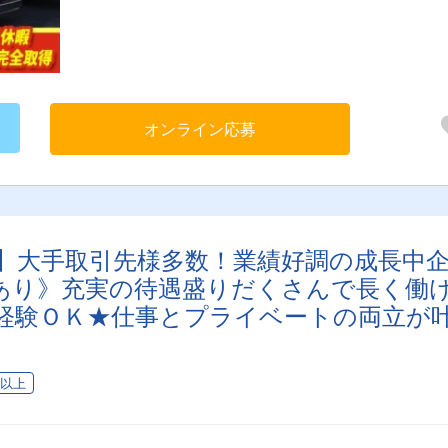
す。 [納品先]工場間、工場から営業所間 そのた
め、積み降ろしに長時間待機する事はありません。
オンライン応募
】大手取引先様多数！業績好調の成長中
あり》充実の待遇盛りだくさんで長く働
経験ＯＫ★仕事とプライベートの両立が
！】
日以上