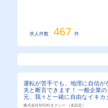
467
求人件数
件
運転が苦手でも、地理に自信が
夫と断言できます！ 一般企業
元、我々と一緒に自由なイキカタ
広電寺町駅！観光需要の高いエ
株式会社NISIKIタクシー （未設定）