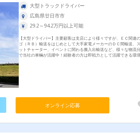
大型トラックドライバー
広島県廿日市市
29.2～94.2万円以上可能
【大型ドライバー】主要顧客は支店により様々ですが、ＥＣ関連
ゴ（ＲＢ）輸送をはじめとして大手家電メーカーのＤＣ間輸送、
ットチャーター、イベントに関わる搬入出輸送など、様々な物流
で当社の車輛が活躍中！経験者の方は即戦力として活躍できる環
提供しますし、未経験の方も運転スキルを見ながら丁寧に指導教
行って参ります。＼ポイント／★ゆとりのある配車スケジュール
んでいます。★カゴ/パレットを用いた輸送スタイルへの移行を進
います。★豊富な案件がございますので、希望、スキル、経験に
てお任せできます。★配送先が初めての場所でも先輩・内勤者が
ートするので安心してください。
オンライン応募