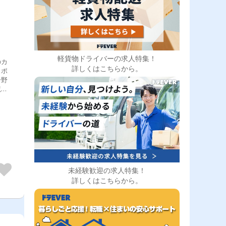
軽貨物ドライバーの求人特集！
のカ
詳しくはこちらから。
スポ
分野
境を
育を
を組
めて
応じ
サポ
未経験歓迎の求人特集！
詳しくはこちらから。