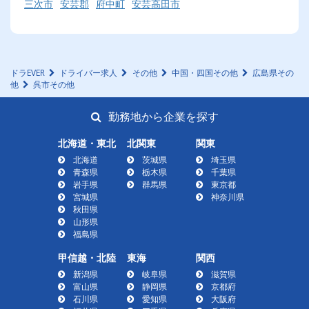
三次市
安芸郡
府中町
安芸高田市
ドラEVER
ドライバー求人
その他
中国・四国その他
広島県その
他
呉市その他
勤務地から企業を探す
北海道・東北
北関東
関東
北海道
茨城県
埼玉県
青森県
栃木県
千葉県
岩手県
群馬県
東京都
宮城県
神奈川県
秋田県
山形県
福島県
甲信越・北陸
東海
関西
新潟県
岐阜県
滋賀県
富山県
静岡県
京都府
石川県
愛知県
大阪府