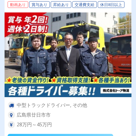
動画あり
賞与あり
昇給あり
交通費支給
休日8日以上
社です
中型トラックドライバー, その他
広島県廿日市市
28万円～45万円