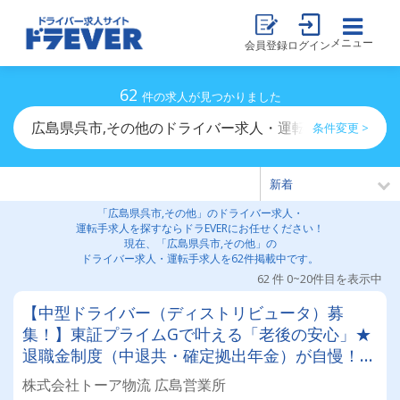
メニュー
会員登録
ログイン
62
件の求人が見つかりました
広島県呉市,その他のドライバー求人・運転手求人一覧
条件変更 >
「広島県呉市,その他」のドライバー求人・
運転手求人を探すならドラEVERにお任せください！
現在、「広島県呉市,その他」の
ドライバー求人・運転手求人を62件掲載中です。
62 件 0~20件目を表示中
【中型ドライバー（ディストリビュータ）募
集！】東証プライムGで叶える「老後の安心」★
退職金制度（中退共・確定拠出年金）が自慢！◎
賞与年2回・無事故手当あり◎免許支援あり（要
株式会社トーア物流 広島営業所
相談）★未経験OK！長く勤めるほど報われる会