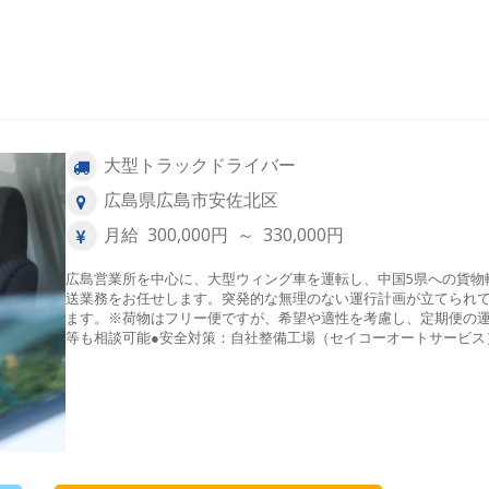
大型トラックドライバー
広島県広島市安佐北区
月給 300,000円 ～ 330,000円
広島営業所を中心に、大型ウィング車を運転し、中国5県への貨物
送業務をお任せします。突発的な無理のない運行計画が立てられ
ます。※荷物はフリー便ですが、希望や適性を考慮し、定期便の
等も相談可能●安全対策：自社整備工場（セイコーオートサービス
の整備士が日常の3カ月・1年点検等をバックアップし、常に万全
態の車両を運転できます。【配送エリア】●中国5県、山陽エリア
ン※運行状況により、九州北部・兵庫県西部・四国北部への配送
ります。 【積み降ろし方法】パレットやフレコンバッグなど、フ
クリフトによる積み降ろしが中心です。その他、台車・ラック・
製品などを運ぶこともあります。 【運行スケジュール例（例）】
日目倉敷市で荷卸→岡山市でパレット積込→広島営業所へ帰社●２