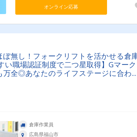
目山口市で荷卸→周南市でフレコン積込→広島営業所へ帰社
オンライン応募
ほぼ無し！フォークリフトを活かせる倉
すい職場認証制度で二つ星取得】Gマーク
も万全◎あなたのライフステージに合わ
定企業！
倉庫作業員
広島県福山市