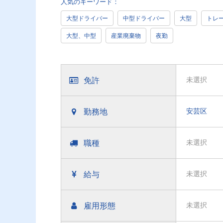
人気のキーワード：
大型ドライバー
中型ドライバー
大型
トレ
大型、中型
産業廃棄物
夜勤
免許
未選択
勤務地
安芸区
職種
未選択
給与
未選択
雇用形態
未選択