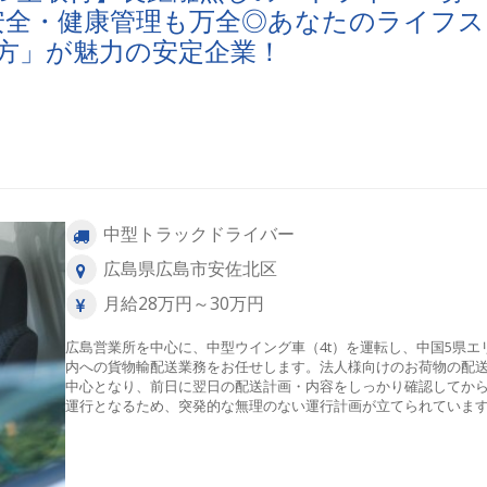
安全・健康管理も万全◎あなたのライフス
方」が魅力の安定企業！
中型トラックドライバー
広島県広島市安佐北区
月給28万円～30万円
広島営業所を中心に、中型ウイング車（4t）を運転し、中国5県エ
内への貨物輸配送業務をお任せします。法人様向けのお荷物の配
中心となり、前日に翌日の配送計画・内容をしっかり確認してか
運行となるため、突発的な無理のない運行計画が立てられていま
●安全対策：自社整備工場（セイコーオートサービス）の整備士が
常の3カ月・1年点検等をバックアップし、常に万全な状態の車両
転できます。 【積み降ろし方法】手積み・手降ろしと、パレット
の割合は「半々程度」となっており、身体への負担のバランスが