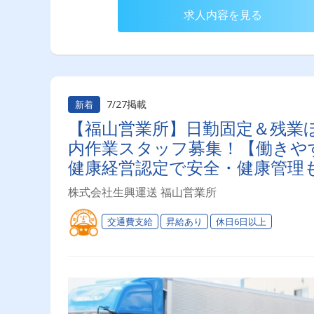
求人内容を見る
7/27掲載
新着
【福山営業所】日勤固定＆残業
内作業スタッフ募集！【働きや
健康経営認定で安全・健康管理
て「選べる働き方」が魅力の安
株式会社生興運送 福山営業所
交通費支給
昇給あり
休日6日以上