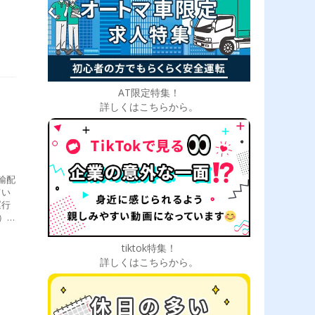
AT限定特集！
詳しくはこちらから。
輸配
てい
運行
）
な状
メイ
tiktok特集！
があ
詳しくはこちらから。
ォー
巻取
●１
日