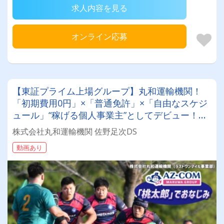
求人内容を見る
オンライン応募
【東証プライム上場グループ】丸和運輸機関！
「初期費用0円」×「普通免許」×「自由なスケジ
ュール」“稼げる個人事業主”としてデビュー！確
定申告など充実のサポート体制も♪
株式会社丸和運輸機関 佐野足次DS
動画あり