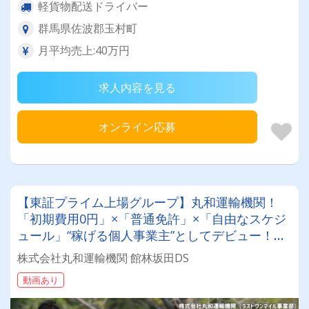
軽貨物配送ドライバー
群馬県佐波郡玉村町
月平均売上:40万円
求人内容を見る
オンライン応募
【東証プライム上場グループ】丸和運輸機関！
「初期費用0円」×「普通免許」×「自由なスケジ
ュール」“稼げる個人事業主”としてデビュー！確
定申告など充実のサポート体制も♪
株式会社丸和運輸機関 館林坂田DS
動画あり