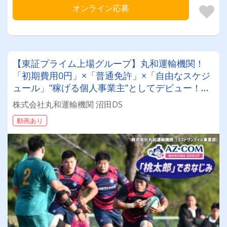
オンライン応募
【東証プライム上場グループ】丸和運輸機関！
「初期費用0円」×「普通免許」×「自由なスケジ
ュール」“稼げる個人事業主”としてデビュー！確
定申告など充実のサポート体制も♪
株式会社丸和運輸機関 沼田DS
動画あり