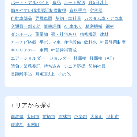
パート・アルバイト
食品
ルート配送
月6日以上
働きやすい職場認証制度取得
資格手当
空容器
自動車部品
専属車両
契約・準社員
カスタム車・デコ車
交通費一部支給
能率評価
AT車あり
精密機械
鋼材
ダンボール
重量物
寮・社宅あり
精密機器
建材
カーナビ搭載
平ボディ車
住宅設備
飲料水
社員登用制度
キャリアカー
車両
幹部候補育成
エアージョルダー・ジョルダー
軽四輪
軽四輪（AT）
請負／業務委託
持ち込み
シニア応援
契約社員
長距離手当
月4日以上
その他
エリアから探す
群馬県
太田市
前橋市
館林市
邑楽郡
大泉町
渋川市
佐波郡
玉村町