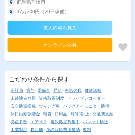
群馬県前橋市
37万200円（20日稼働）
求人内容を見る
オンライン応募
こだわり条件から探す
正社員
賞与
退職金
昇給
有給休暇
健康診断
未経験者歓迎
資格取得制度
ドライブレコーダー
安全装置搭載
ウィング車
バックアイモニター装備
休日出勤割増金
雑貨
日用品
月8日以上
交通費支給
拠点多数
エアサス
複数拠点募集中
パレット輸送
工業製品
長距離
免許取得費用補助
飲料