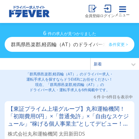
メニュー
会員登録
ログイン
6
件の求人が見つかりました
群馬県邑楽郡,軽四輪（AT）のドライバー求人・運転手求
条件変更 >
「群馬県邑楽郡,軽四輪（AT）」のドライバー求人・
運転手求人を探すならドラEVERにお任せください！
現在、「群馬県邑楽郡,軽四輪（AT）」の
ドライバー求人・運転手求人を6件掲載中です。
6 件 0~6件目を表示中
【東証プライム上場グループ】丸和運輸機関！
「初期費用0円」×「普通免許」×「自由なスケジ
ュール」“稼げる個人事業主”としてデビュー！確
定申告など充実のサポート体制も♪
株式会社丸和運輸機関 太田新田DS