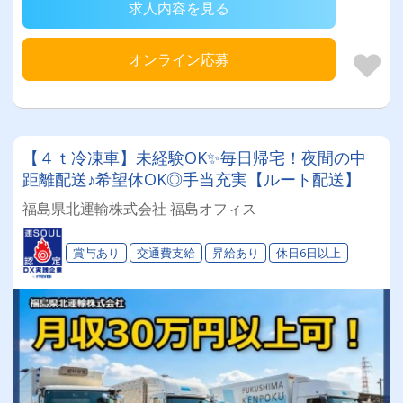
求人内容を見る
オンライン応募
【４ｔ冷凍車】未経験OK✨毎日帰宅！夜間の中
距離配送♪希望休OK◎手当充実【ルート配送】
福島県北運輸株式会社 福島オフィス
賞与あり
交通費支給
昇給あり
休日6日以上