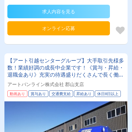
求人内容を見る
オンライン応募
【アート引越センターグループ】大手取引先様多
数！業績好調の成長中企業です！《賞与・昇給・
退職金あり》充実の待遇盛りだくさんで長く働け
ます！《大型ドライバー》★未経験ＯＫ★仕事と
アートバンライン株式会社 郡山支店
プライベートの両立が叶う環境です♪【紹介者制
動画あり
賞与あり
交通費支給
昇給あり
休日8日以上
度あり！】