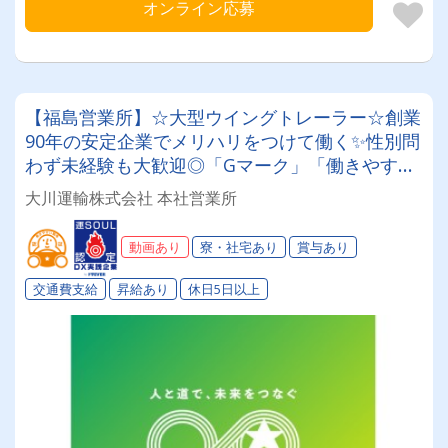
オンライン応募
【福島営業所】☆大型ウイングトレーラー☆創業
90年の安定企業でメリハリをつけて働く✨性別問
わず未経験も大歓迎◎「Gマーク」「働きやすい
職場認証制度」取得済み★入社祝い金や表彰制度
大川運輸株式会社 本社営業所
など福利厚生も充実♪♪
動画あり
寮・社宅あり
賞与あり
交通費支給
昇給あり
休日5日以上