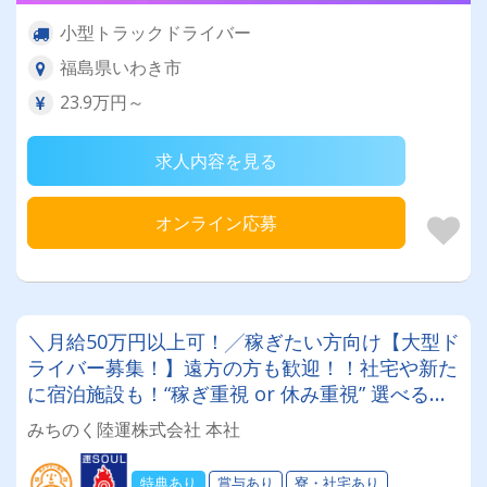
小型トラックドライバー
福島県いわき市
23.9万円～
求人内容を見る
オンライン応募
＼月給50万円以上可！╱稼ぎたい方向け【大型ド
ライバー募集！】遠方の方も歓迎！！社宅や新た
に宿泊施設も！“稼ぎ重視 or 休み重視” 選べる働
き方！＜入社祝い金15万円＞おかげさまで50週
みちのく陸運株式会社 本社
年を迎えました✨
特典あり
賞与あり
寮・社宅あり