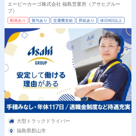
が中心｜１日1～2件の工場・センター間輸送✅
エービーカーゴ株式会社 福島営業所（アサヒグルー
作業負担軽減｜パレット中心だから運転に集中で
プ）
きる✅ 徹底した運管｜デジタコ×動態管理で安全
動画あり
賞与あり
交通費支給
昇給あり
休日8日以上
を第一に✅ 大手グループ｜福利厚生の充実、退職
金や賞与あり
大型トラックドライバー
福島県郡山市