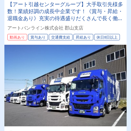
【アート引越センターグループ】大手取引先様多
数！業績好調の成長中企業です！《賞与・昇給・
退職金あり》充実の待遇盛りだくさんで長く働け
ます！《中型4tドライバー》★未経験ＯＫ★仕事
アートバンライン株式会社 郡山支店
とプライベートの両立が叶う環境です♪【紹介者
動画あり
賞与あり
交通費支給
昇給あり
休日8日以上
制度あり！】