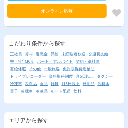
オンライン応募
こだわり条件から探す
正社員
賞与
退職金
昇給
未経験者歓迎
交通費支給
寮・社宅あり
パート・アルバイト
契約・準社員
有給休暇
その他
一般旅客
免許取得費用補助
ドライブレコーダー
資格取得制度
月6日以上
タクシー
冷凍車
衣料品
食品
雑貨
月8日以上
日用品
飲料水
菓子
冷蔵車
冷凍品
ルート配送
飲料
エリアから探す