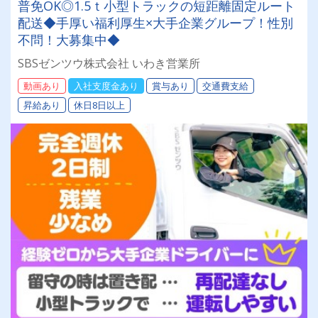
普免OK◎1.5ｔ小型トラックの短距離固定ルート
配送◆手厚い福利厚生×大手企業グループ！性別
不問！大募集中◆
SBSゼンツウ株式会社 いわき営業所
動画あり
入社支度金あり
賞与あり
交通費支給
昇給あり
休日8日以上