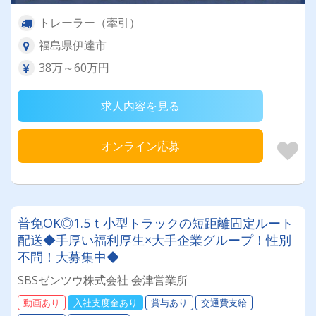
トレーラー（牽引）
福島県伊達市
38万～60万円
求人内容を見る
オンライン応募
普免OK◎1.5ｔ小型トラックの短距離固定ルート
配送◆手厚い福利厚生×大手企業グループ！性別
不問！大募集中◆
SBSゼンツウ株式会社 会津営業所
動画あり
入社支度金あり
賞与あり
交通費支給