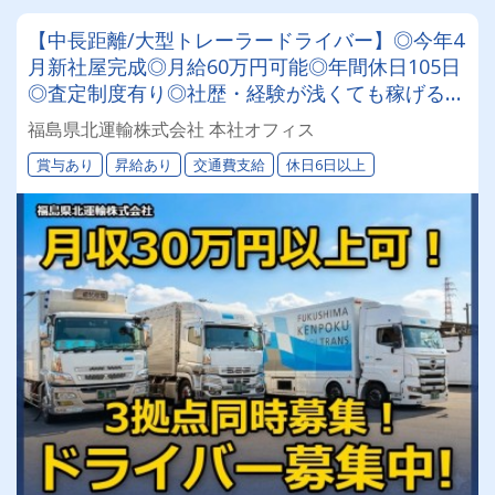
【中長距離/大型トレーラードライバー】◎今年4
月新社屋完成◎月給60万円可能◎年間休日105日
◎査定制度有り◎社歴・経験が浅くても稼げるチ
ャンスあり！
福島県北運輸株式会社 本社オフィス
賞与あり
昇給あり
交通費支給
休日6日以上