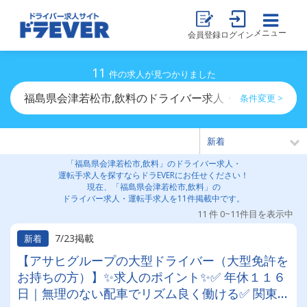
メニュー
会員登録
ログイン
11
件の求人が見つかりました
福島県会津若松市,飲料のドライバー求人・運転手求人一
条件変更 >
「福島県会津若松市,飲料」のドライバー求人・
運転手求人を探すならドラEVERにお任せください！
現在、「福島県会津若松市,飲料」の
ドライバー求人・運転手求人を11件掲載中です。
11 件 0~11件目を表示中
7/23掲載
新着
【アサヒグループの大型ドライバー（大型免許を
お持ちの方）】✨求人のポイント✨✅ 年休１１６
日｜無理のない配車でリズム良く働ける✅ 関東圏