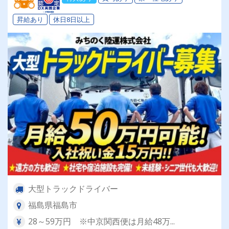
昇給あり
休日8日以上
大型トラックドライバー
福島県福島市
28～59万円 ※中京関西便は月給48万...