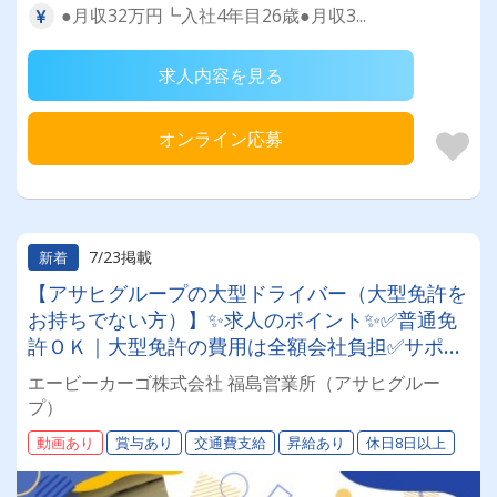
●月収32万円┗入社4年目26歳●月収3...
求人内容を見る
オンライン応募
7/23掲載
新着
【アサヒグループの大型ドライバー（大型免許を
お持ちでない方）】✨求人のポイント✨✅普通免
許ＯＫ｜大型免許の費用は全額会社負担✅サポー
ト充実｜３ステップでプロのドライバーへ✅年休
エービーカーゴ株式会社 福島営業所（アサヒグルー
１１６日｜ワークライフバランス良い環境✅大手
プ）
グループ｜待遇の充実、退職金や賞与あり✅安定
動画あり
賞与あり
交通費支給
昇給あり
休日8日以上
した勤務｜グループ内外の業務を幅広く展開