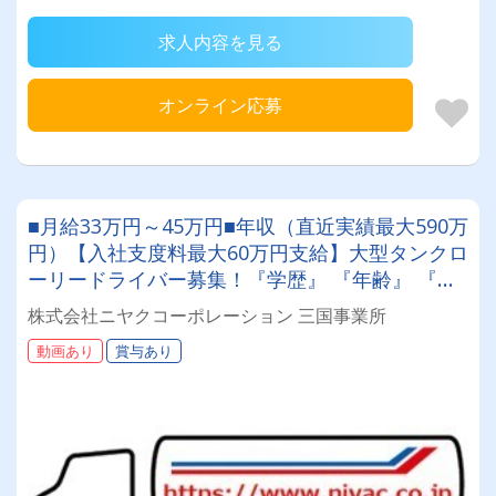
求人内容を見る
オンライン応募
■月給33万円～45万円■年収（直近実績最大590万
円）【入社支度料最大60万円支給】大型タンクロ
ーリードライバー募集！『学歴』 『年齢』 『経
験』 一切不問◎男女問わず活躍できる環境で
株式会社ニヤクコーポレーション 三国事業所
す。
動画あり
賞与あり