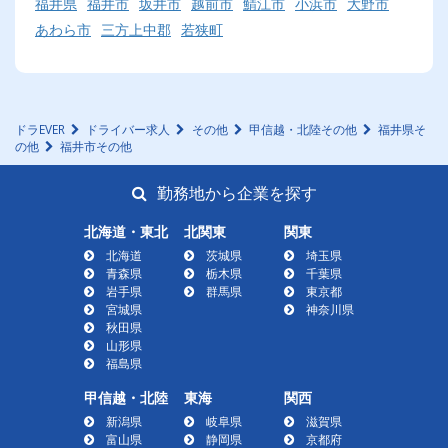
福井県
福井市
坂井市
越前市
鯖江市
小浜市
大野市
あわら市
三方上中郡
若狭町
ドラEVER
ドライバー求人
その他
甲信越・北陸その他
福井県そ
の他
福井市その他
勤務地から企業を探す
北海道・東北
北関東
関東
北海道
茨城県
埼玉県
青森県
栃木県
千葉県
岩手県
群馬県
東京都
宮城県
神奈川県
秋田県
山形県
福島県
甲信越・北陸
東海
関西
新潟県
岐阜県
滋賀県
富山県
静岡県
京都府