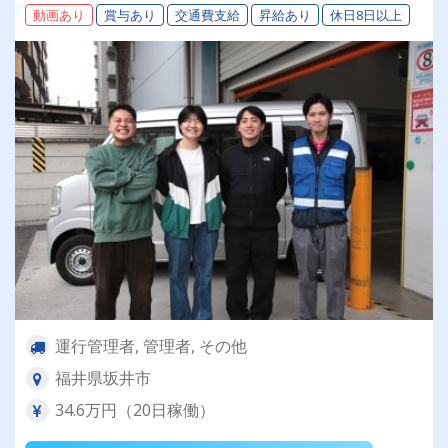
動画あり
賞与あり
交通費支給
昇給あり
休日8日以上
運行管理者, 管理者, その他
福井県坂井市
34.6万円（20日稼働）