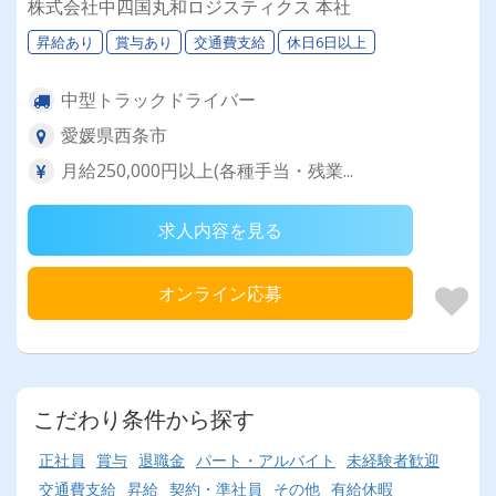
株式会社中四国丸和ロジスティクス 本社
昇給あり
賞与あり
交通費支給
休日6日以上
中型トラックドライバー
愛媛県西条市
月給250,000円以上(各種手当・残業...
求人内容を見る
オンライン応募
こだわり条件から探す
正社員
賞与
退職金
パート・アルバイト
未経験者歓迎
交通費支給
昇給
契約・準社員
その他
有給休暇