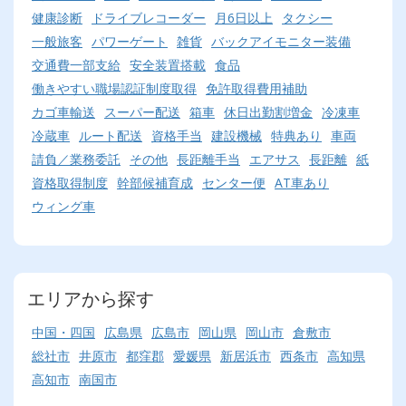
健康診断
ドライブレコーダー
月6日以上
タクシー
一般旅客
パワーゲート
雑貨
バックアイモニター装備
交通費一部支給
安全装置搭載
食品
働きやすい職場認証制度取得
免許取得費用補助
カゴ車輸送
スーパー配送
箱車
休日出勤割増金
冷凍車
冷蔵車
ルート配送
資格手当
建設機械
特典あり
車両
請負／業務委託
その他
長距離手当
エアサス
長距離
紙
資格取得制度
幹部候補育成
センター便
AT車あり
ウィング車
エリアから探す
中国・四国
広島県
広島市
岡山県
岡山市
倉敷市
総社市
井原市
都窪郡
愛媛県
新居浜市
西条市
高知県
高知市
南国市