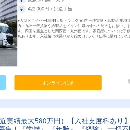
422,000円＋別途手当
■大型ドライバー[車種]大型トラック[荷物]一般貨物・紙製品[地域]
西・九州一般貨物や紙製品をメインに県内外への配送をお願いし
す。四国を起点とした関西便・九州便です。家庭紙については手
もあります。入社後は横乗りから始め､じっくり仕事に慣れていた
ます。◆最新のシステムを導入することで仕事の負担軽減を実現
◆30代・40代・50代活躍中
オンライン応募
直近実績最大580万円）【入社支度料あり
集！『学歴』 『年齢』 『経験』 一切不