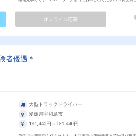
変更なし ●トライアル雇用併用求人（期間中：同条件） ○中高年層
（ミドルシニア）で正社員雇用に恵まれなかった方歓迎 試用期間
オンライン応募
験者優遇＊
大型トラックドライバー
愛媛県宇和島市
181,440円～181,440円
専任で大型車両を任されます。大型車両の運転業務と荷物及び車