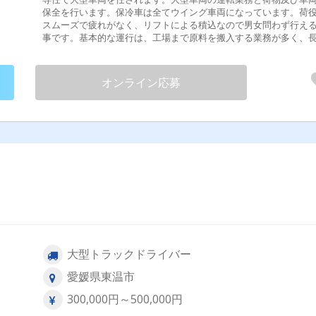
保全を行います。保冷車は全てウイング車両になっています。荷
スムーズで疲れがなく、リフトによる積込なので男女問わず行え
事です。基本的な運行は、工場まで原料を搬入する業務が多く、
離運行ではありません。魚槽タンクで九州へ出向いたり、出来上
た商品を大阪や東京に運ぶことがあるので、経験と収入アップが
めます。 変更範囲：変更なし 試用期間あり ３ヶ月
オンライン応募
）
大型トラックドライバー
愛媛県東温市
300,000円～500,000円