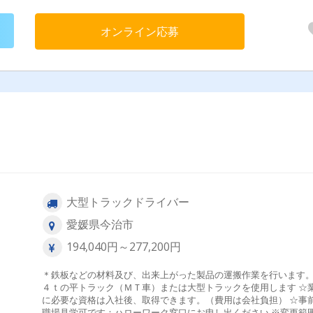
オンライン応募
大型トラックドライバー
愛媛県今治市
194,040円～277,200円
＊鉄板などの材料及び、出来上がった製品の運搬作業を行います。
４ｔの平トラック（ＭＴ車）または大型トラックを使用します ☆業務
に必要な資格は入社後、取得できます。（費用は会社負担） ☆事
職場見学可です：ハローワーク窓口にお申し出ください ※変更範囲：