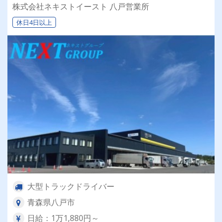
群の安定企業で働きませんか？✨
株式会社ネキストイースト 八戸営業所
休日4日以上
大型トラックドライバー
青森県八戸市
日給：1万1,880円～