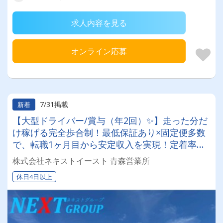
求人内容を見る
オンライン応募
7/31掲載
新着
【大型ドライバー/賞与（年2回）✨】走った分だ
け稼げる完全歩合制！最低保証あり×固定便多数
で、転職1ヶ月目から安定収入を実現！定着率抜
群の安定企業で働きませんか？✨
株式会社ネキストイースト 青森営業所
休日4日以上