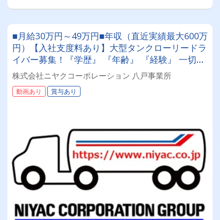
■月給30万円～49万円■年収（直近実績最大600万
円）【入社支度料あり】大型タンクローリードラ
イバー募集！『学歴』 『年齢』 『経験』 一切不
問◎男女問わず活躍できる環境です。
株式会社ニヤクコーポレーション 八戸事業所
動画あり
賞与あり