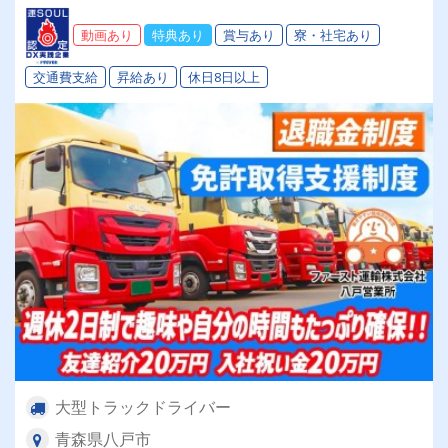
動画あり
特典あり
賞与あり
寮・社宅あり
交通費支給
昇給あり
休日8日以上
大型トラックドライバー
青森県八戸市