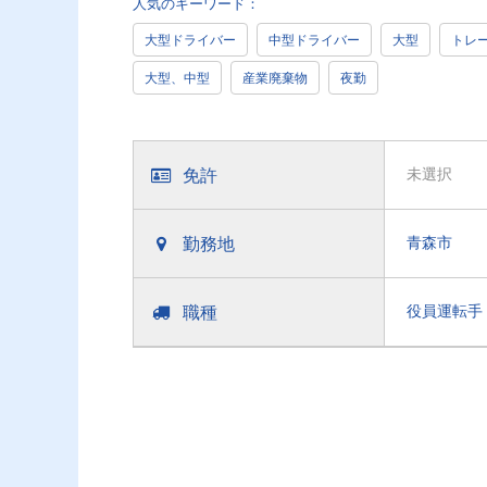
人気のキーワード：
大型ドライバー
中型ドライバー
大型
トレ
大型、中型
産業廃棄物
夜勤
免許
未選択
勤務地
青森市
職種
役員運転手