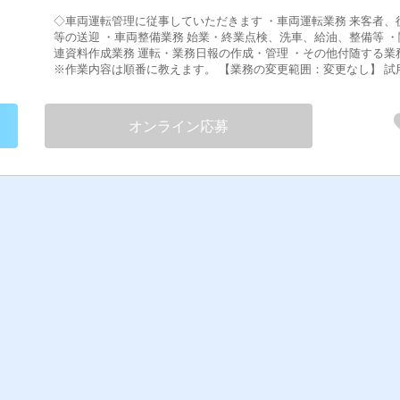
◇車両運転管理に従事していただきます ・車両運転業務 来客者、役員
等の送迎 ・車両整備業務 始業・終業点検、洗車、給油、整備等 ・関
連資料作成業務 運転・業務日報の作成・管理 ・その他付随する業務
※作業内容は順番に教えます。 【業務の変更範囲：変更なし】 試用期
間あり ３ヶ月
オンライン応募