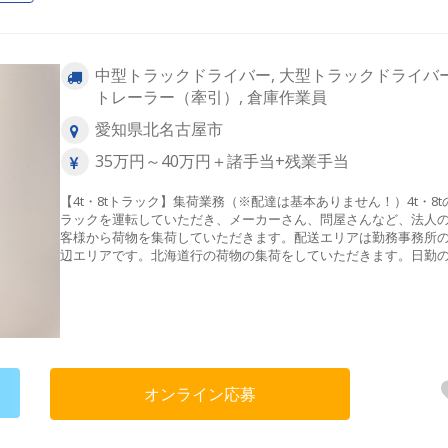
中型トラックドライバー, 大型トラックドライバー
トレーラー（牽引）, 倉庫作業員
愛知県北名古屋市
35万円～40万円＋諸手当+残業手当
【4t・8tトラック】集荷業務（※配達は基本ありません！）4t・8t
ラックを運転していただき、メーカーさん、問屋さんなど、法人
客様から荷物を集荷していただきます。配送エリアは勤務事務所
辺エリアです。北海道行の荷物の集荷をしていただきます。日勤
で、日を跨いだ仕事やサービス残業は一切ありません！集荷する
は一般雑貨から食品まで様々ですが食品（菓子）がメインとなり
す。〜中型ドライバーデビューOK!〜入社後は先輩社員と同乗して
ただき、集荷のルートや仕事の流れについて覚えていただきます
型免許やフォークリフトなど必要資格は取得支援制度（全額支援
利用して取得できるので安心してください。帰社後運行車への積
み完了次第作業終了となります。
オンライン応募