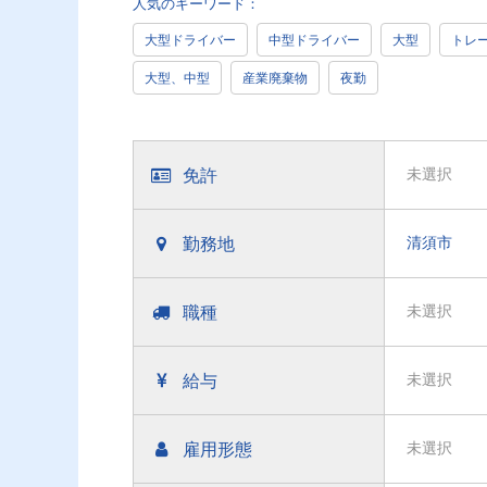
人気のキーワード：
大型ドライバー
中型ドライバー
大型
トレ
大型、中型
産業廃棄物
夜勤
免許
未選択
勤務地
清須市
職種
未選択
給与
未選択
雇用形態
未選択