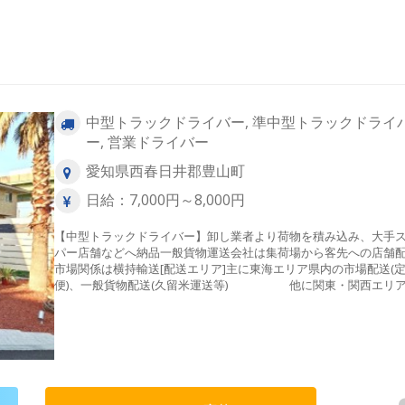
中型トラックドライバー, 準中型トラックドライ
ー, 営業ドライバー
愛知県西春日井郡豊山町
日給：7,000円～8,000円
【中型トラックドライバー】卸し業者より荷物を積み込み、大手
パー店舗などへ納品一般貨物運送会社は集荷場から客先への店舗
市場関係は横持輸送[配送エリア]主に東海エリア県内の市場配送(
便)、一般貨物配送(久留米運送等) 他に関東・関西エリ
地便、地場エリアの集荷(主に青果物、一般貨物)[積み降ろし方法]
み、パレット輸送、フォークリフト＜1日の流れ(例)＞5:00 出勤
配送開始 ⇩6:00 積み込み ⇩ 朝配送終
了 ⇩ 2便対応(場合によっては3便対応)
⇩15:00 帰社(3便目に関しては、ドライバー希望給料額に対して
談)