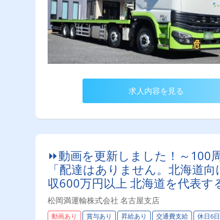
求人内容を見る
⏩動画を更新しました！～100
「配達はありません。北海道向
収600万円以上 北海道を代表
かまんの未来を担うドライバー
松岡満運輸株式会社 名古屋支店
動画あり
賞与あり
昇給あり
交通費支給
休日6