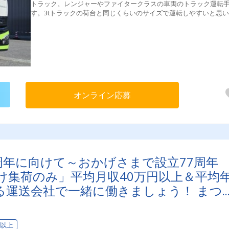
トラック。レンジャーやファイタークラスの車両のトラック運転
す。3tトラックの荷台と同じくらいのサイズで運転しやすいと思
す。鉄道コンテナ輸送は、CO2排出量がトラックの1/8。SDGsや
温暖化対策として注目されています。＜車両＞全長約6.9ｍの5ｔ
テナ車★入社後の流れまずは横乗りで先輩の助手としてスタート↓
に先輩のサポートを受けながら実際に運転！ルートやお客様先・
のルールなどを覚えてください。↓専用車を使って、基本的に一人
の体制へ
オンライン応募
周年に向けて～おかげさまで設立77周年
け集荷のみ」平均月収40万円以上＆平均
する運送会社で一緒に働きましょう！ まつ
積極採用中！
日以上