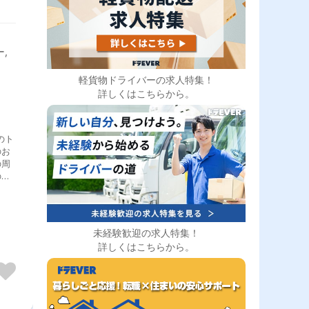
,
軽貨物ドライバーの求人特集！
詳しくはこちらから。
のト
のお
の周
のみ
荷物
ま
い
。大
未経験歓迎の求人特集！
）を
詳しくはこちらから。
み込