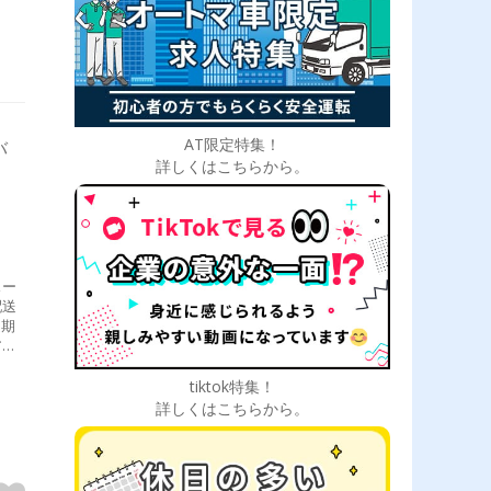
AT限定特集！
バ
詳しくはこちらから。
スー
配送
定期
ア産
手積
、朝
tiktok特集！
詳しくはこちらから。
応相