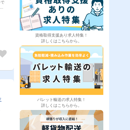
手で
いま
地球
コン
徐々
駅内
一台
資格取得支援あり求人特集！
詳しくはこちらから。
年
パレット輸送の求人特集！
詳しくはこちらから。
お