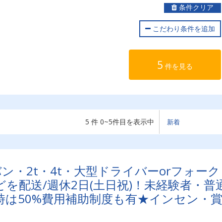
条件クリア
こだわり条件を追加
5
件を見る
5 件 0~5件目を表示中
ン・2t・4t・大型ドライバーorフォーク
を配送/週休2日(土日祝)！未経験者・普
時は50%費用補助制度も有★インセン・
遇充実