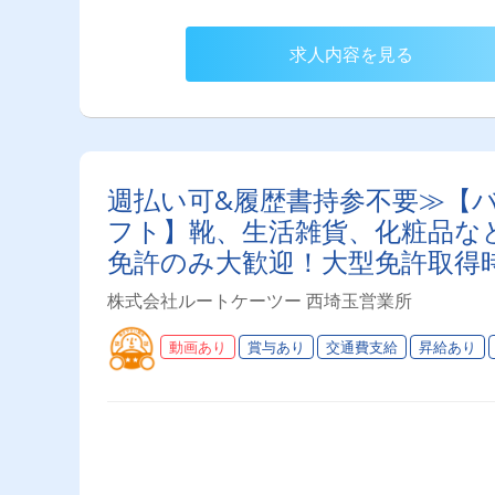
求人内容を見る
週払い可&履歴書持参不要≫【バ
フト】靴、生活雑貨、化粧品など
免許のみ大歓迎！大型免許取得
与・勤続給・子ども手当など待
株式会社ルートケーツー 西埼玉営業所
動画あり
賞与あり
交通費支給
昇給あり