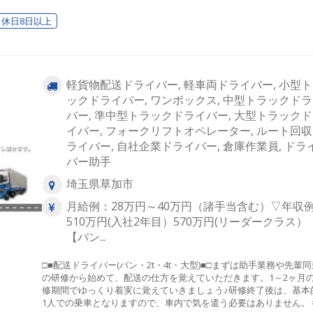
休日8日以上
軽貨物配送ドライバー, 軽車両ドライバー, 小型
ックドライバー, ワンボックス, 中型トラックド
バー, 準中型トラックドライバー, 大型トラック
イバー, フォークリフトオペレーター, ルート回
ライバー, 自社企業ドライバー, 倉庫作業員, ドラ
バー助手
埼玉県草加市
月給例：28万円～40万円（諸手当含む）▽年収
510万円(入社2年目）570万円(リーダークラス）
【バン...
□■配送ドライバー(バン・2t・4t・大型)■□まずは助手業務や先輩同
の研修から始めて、配送の仕方を覚えていただきます。1～2ヶ月
修期間でゆっくり着実に覚えていきましょう♪研修終了後は、基本
1人での乗車となりますので、車内で気を遣う必要はありません。