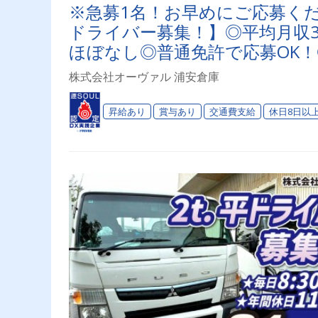
※急募1名！お早めにご応募くだ
ドライバー募集！】◎平均月収
ほぼなし◎普通免許で応募OK！
まで)
株式会社オーヴァル 浦安倉庫
昇給あり
賞与あり
交通費支給
休日8日以