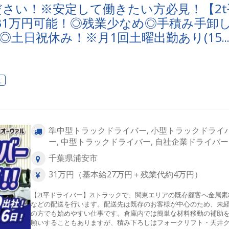
達成感が大きいです。どんな職場ですか？→みんな親切で親しみ
さい！※安定して働きたい方必見！【2t
く、とても働きやすい職場です。□■フォークリフトオペレーター■
31万円可能！◎残業少なめ◎手積み手卸
商品の移動・積み込み・荷下ろし・パレットの準備・荷物のラッ
グ・フォークリフトの整備、点検 などなど
◎土日祝休み！※月1回土曜出勤あり(15
上
準中型トラックドライバー, 小型トラックドライ
ー, 中型トラックドライバー, 自社企業ドライバー
千葉県浦安市
31万円（基本給27万円＋残業代約4万円）
【2t平ドライバー】2tトラックで、関東エリアの既存顧客へ金属素
などの配送を行います。配送先は既存のお客様が中心のため、未
の方でも始めやすい仕事です。倉庫内では簡単な材料移動の補助
願いすることもありますが、積み下ろしはフォークリフト・天井