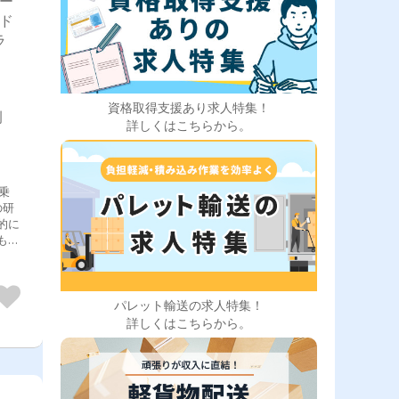
ォー
業ド
ラ
資格取得支援あり求人特集！
例
詳しくはこちらから。
乗
の研
的に
もち
ちな
定い
ック
店舗
パレット輸送の求人特集！
りま
詳しくはこちらから。
電な
逆に
上イ
月は