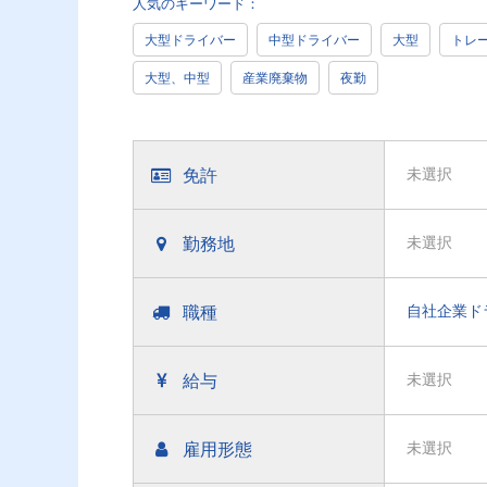
人気のキーワード：
大型ドライバー
中型ドライバー
大型
トレ
大型、中型
産業廃棄物
夜勤
免許
未選択
勤務地
未選択
職種
自社企業ド
給与
未選択
雇用形態
未選択