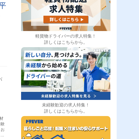
やす
平
□・
し
ピン
時
軽貨物ドライバーの求人特集！
詳しくはこちらから。
バ
未経験歓迎の求人特集！
詳しくはこちらから。
材
経験
をお
クレ