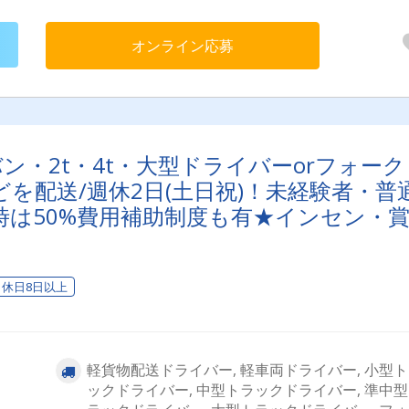
ろん経験者には即戦力として活躍頂けるお仕事をお任せします。
みに車種は、ご経験と免許種類、ご本人のご希望を考慮の上、決
たします。≪先輩社員Q&A≫どんな仕事をしていますか？→トラ
オンライン応募
で紙製品や生活雑貨等の引取と配送です。ショッピングモール内
への配送や、物流倉庫間の転送がメインで、個人宅への配送はあ
せん。※靴、雑貨(百均で売っているようなモノ)、化粧品、生活家
ど仕事のやりがいは？→効率よく仕事を終えて定時で帰ったり、
繁忙期はしっかり稼いだり、メリハリつけて働けることです。売
ンセンティブもあるので、効率よく売上を上げてたくさん稼げた
達成感が大きいです。どんな職場ですか？→みんな親切で親しみ
ン・2t・4t・大型ドライバーorフォーク
く、とても働きやすい職場です。□■フォークリフトオペレーター■
を配送/週休2日(土日祝)！未経験者・普
商品の移動・積み込み・荷下ろし・パレットの準備・荷物のラッ
グ・フォークリフトの整備、点検 などなど
時は50%費用補助制度も有★インセン・
遇充実
休日8日以上
軽貨物配送ドライバー, 軽車両ドライバー, 小型
ックドライバー, 中型トラックドライバー, 準中