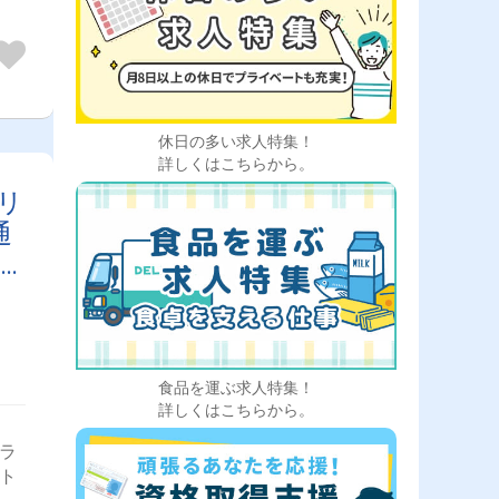
ちな
定い
ック
店舗
りま
電な
逆に
休日の多い求人特集！
上イ
詳しくはこちらから。
月は
やす
リ
□・
通
ピン
賞
食品を運ぶ求人特集！
詳しくはこちらから。
トラ
型ト