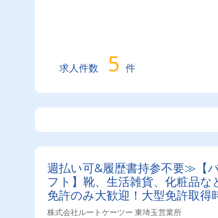
5
求人件数
件
週払い可&履歴書持参不要≫【バ
フト】靴、生活雑貨、化粧品など
免許のみ大歓迎！大型免許取得
与・勤続給・子ども手当など待
株式会社ルートケーツー 東埼玉営業所