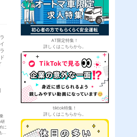
トラ
AT限定特集！
ライ
詳しくはこちらから。
ドラ
収ド
イ
例
tiktok特集！
詳しくはこちらから。
乗
の研
的に
もち