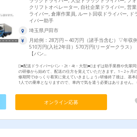
ラックドライバー, 大型トラックドライバー, フ
クリフトオペレーター, 自社企業ドライバー, 営
ライバー, 倉庫作業員, ルート回収ドライバー, ド
イバー助手
埼玉県戸田市
月給例：28万円～40万円（諸手当含む）▽年収
510万円(入社2年目）570万円(リーダークラス）
【バン...
□■配送ドライバー(バン・2t・4t・大型)■□まずは助手業務や先輩同
の研修から始めて、配送の仕方を覚えていただきます。1～2ヶ月
修期間でゆっくり着実に覚えていきましょう♪研修終了後は、基本
1人での乗車となりますので、車内で気を遣う必要はありません。
ろん経験者には即戦力として活躍頂けるお仕事をお任せします。
みに車種は、ご経験と免許種類、ご本人のご希望を考慮の上、決
たします。≪先輩社員Q&A≫どんな仕事をしていますか？→トラ
オンライン応募
で紙製品や生活雑貨等の引取と配送です。ショッピングモール内
への配送や、物流倉庫間の転送がメインで、個人宅への配送はあ
せん。※靴、雑貨(百均で売っているようなモノ)、化粧品、生活家
ど仕事のやりがいは？→効率よく仕事を終えて定時で帰ったり、
繁忙期はしっかり稼いだり、メリハリつけて働けることです。売
ンセンティブもあるので、効率よく売上を上げてたくさん稼げた