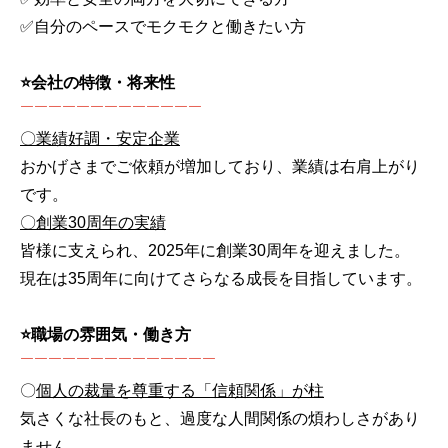
✅自分のペースでモクモクと働きたい方
⭐会社の特徴・将来性
￣￣￣￣￣￣￣￣￣￣￣￣￣
〇
業績好調・安定企業
おかげさまでご依頼が増加しており、業績は右肩上がり
です。
〇
創業30周年の実績
皆様に支えられ、2025年に創業30周年を迎えました。
現在は35周年に向けてさらなる成長を目指しています。
⭐職場の雰囲気・働き方
￣￣￣￣￣￣￣￣￣￣￣￣￣￣
〇
個人の裁量を尊重する「信頼関係」が柱
気さくな社長のもと、過度な人間関係の煩わしさがあり
ません。