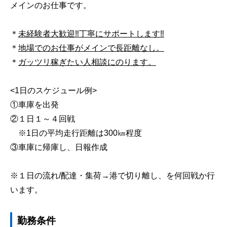
メインのお仕事です。
＊
未経験者大歓迎‼丁寧にサポートします‼
＊
地場でのお仕事がメインで長距離なし。
＊
ガッツリ稼ぎたい人相談にのります。
<1日のスケジュール例>
①車庫を出発
②１日１～４回戦
※1日の平均走行距離は300㎞程度
③車庫に帰庫し、日報作成
※１日の流れ/配達・集荷→港で切り離し、を何回戦か行
います。
勤務条件