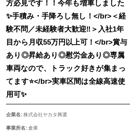
方必見です！！今年も増車しました
✨手積み・手降ろし無し！</br>＜経
験不問／未経験者大歓迎‼＞入社1年
目から月収55万円以上可！</br>賞与
あり◎昇給あり◎慰労金あり◎専属
車両なので、トラック好きが集まっ
てます⭐</br>実車区間は全線高速使
用可✨
企業名:
株式会社ヤカタ興運
事業所名:
倉庫