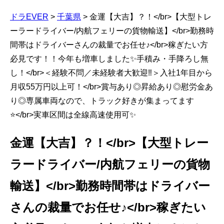
ドラEVER
>
千葉県
>
金運【大吉】？！</br>【大型トレ
ーラードライバー/内航フェリーの貨物輸送】</br>勤務時
間帯はドライバーさんの裁量でお任せ♪</br>稼ぎたい方
必見です！！今年も増車しました✨手積み・手降ろし無
し！</br>＜経験不問／未経験者大歓迎‼＞入社1年目から
月収55万円以上可！</br>賞与あり◎昇給あり◎慰労金あ
り◎専属車両なので、トラック好きが集まってます
⭐</br>実車区間は全線高速使用可✨
金運【大吉】？！</br>【大型トレー
ラードライバー/内航フェリーの貨物
輸送】</br>勤務時間帯はドライバー
さんの裁量でお任せ♪</br>稼ぎたい