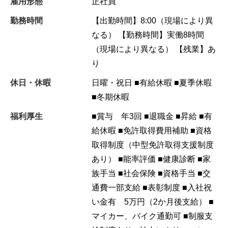
雇用形態
正社員
勤務時間
【出勤時間】8:00（現場により異
なる） 【勤務時間】実働8時間
（現場により異なる） 【残業】あ
り
休日・休暇
日曜・祝日 ■有給休暇 ■夏季休暇
■冬期休暇
福利厚生
■賞与 年3回 ■退職金 ■昇給 ■有
給休暇 ■免許取得費用補助 ■資格
取得制度（中型免許取得支援制度
あり） ■能率評価 ■健康診断 ■家
族手当 ■社会保険 ■資格手当 ■交
通費一部支給 ■表彰制度 ■入社祝
い金有 5万円（2か月後支給） ■
マイカー、バイク通勤可 ■制服支