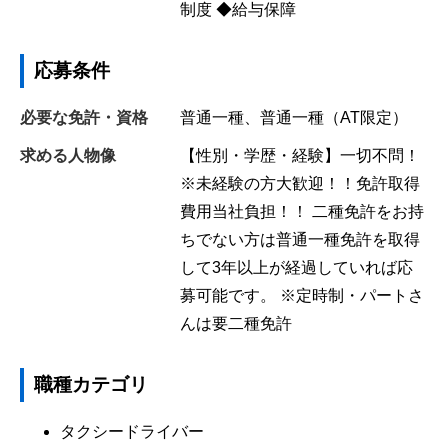
制度 ◆給与保障
応募条件
必要な免許・資格
普通一種、普通一種（AT限定）
求める人物像
【性別・学歴・経験】一切不問！
※未経験の方大歓迎！！免許取得
費用当社負担！！ 二種免許をお持
ちでない方は普通一種免許を取得
して3年以上が経過していれば応
募可能です。 ※定時制・パートさ
んは要二種免許
職種カテゴリ
タクシードライバー