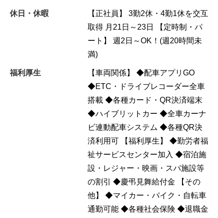
休日・休暇
【正社員】 3勤2休・4勤1休を交互
取得 月21日～23日 【定時制・パ
ート】 週2日～OK！(週20時間未
満)
福利厚生
【車両関係】 ◆配車アプリGO
◆ETC・ドライブレコーダー全車
搭載 ◆各種カード・QR決済端末
◆ハイブリットカー ◆全車カーナ
ビ連動配車システム ◆各種QR決
済利用可 【福利厚生】 ◆勤労者福
祉サービスセンター加入 ◆宿泊施
設・レジャー・映画・スパ施設等
の割引 ◆慶弔見舞給付金 【その
他】 ◆マイカー・バイク・自転車
通勤可能 ◆各種社会保険 ◆退職金