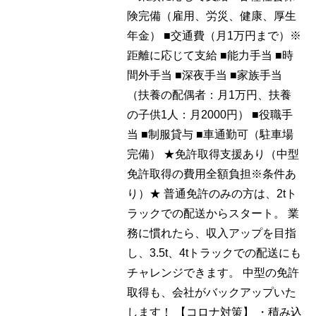
険完備（雇用、労災、健康、厚生
年金） ■交通費（月1万円まで）※
距離に応じて支給 ■能力手当 ■時
間外手当 ■深夜手当 ■家族手当
（扶養の配偶者：月1万円、扶養
の子供1人：月2000円） ■役職手
当 ■制服貸与 ■車通勤可（駐車場
完備） ★免許取得支援あり（中型
免許取得の費用全額負担※条件あ
り）★ 普通免許のみの方は、2tト
ラックでの配送からスタート。 業
務に慣れたら、収入アップを目指
し、3.5t、4tトラックでの配送にも
チャレンジできます。 中型の免許
取得も、会社がバックアップいた
します！ 【コロナ対策】 ・積み込