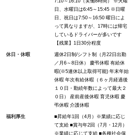
7:10～16:10（実働8時間） ※火曜
日、水曜日は6:45～15:45 ※日曜
日、祝日は7:50～16:50 曜日によ
って異なりますが、17時には帰宅
しているドライバーが多いです
【残業】1日30分程度
休日・休暇
週休2日制/シフト制（月22日出勤
／月6～8日休） 慶弔休暇 有給休
暇(※5連休以上取得可能) 年末年始
休暇 年次有給休暇（６ヶ月経過後
１０日・勤続年数によって最大２
０日） 産前産後休暇 育児休暇 慶
弔休暇 介護休暇
福利厚生
■昇給年1回（4月）※業績に応じ
て支給 ■賞与年2回（7月・12月）
※業績に応じて支給 ■各種社会保