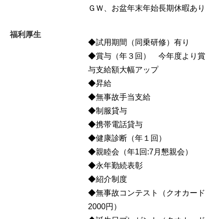
ＧＷ、お盆年末年始長期休暇あり
福利厚生
◆試用期間（同乗研修）有り
◆賞与（年３回） 今年度より賞
与支給額大幅アップ
◆昇給
◆無事故手当支給
◆制服貸与
◆携帯電話貸与
◆健康診断（年１回）
◆親睦会（年1回:7月懇親会）
◆永年勤続表彰
◆紹介制度
◆無事故コンテスト（クオカード
2000円）