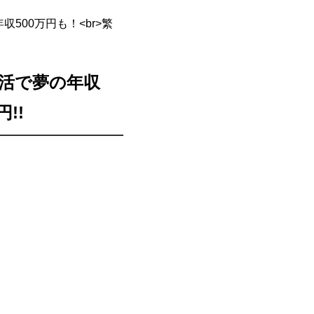
の年収500万円も！<br>繁
しい生活で夢の年収
!!