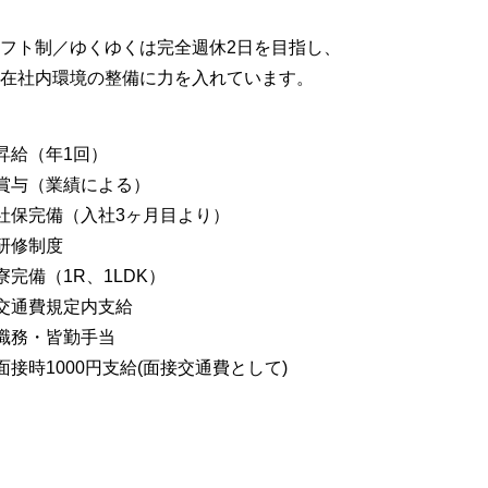
フト制／ゆくゆくは完全週休2日を目指し、
在社内環境の整備に力を入れています。
昇給（年1回）
賞与（業績による）
社保完備（入社3ヶ月目より）
研修制度
寮完備（1R、1LDK）
交通費規定内支給
職務・皆勤手当
面接時1000円支給(面接交通費として)