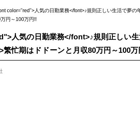
font color="red">人気の日勤業務</font>♪規則正しい生活で夢
円～100万円!!
r="red">人気の日勤業務</font>♪規則正
r>繁忙期はドドーンと月収80万円～100万円
社