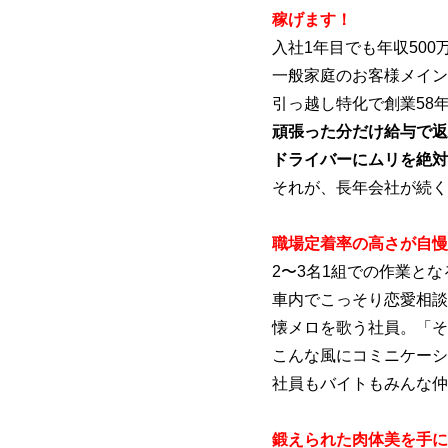
稼げます！
入社1年目でも年収500
一般家庭のお客様メイン
引っ越し特化で創業58
頑張った分だけ給与で返
ドライバーにムリを絶対
それが、長年会社が続く
職場定着率の高さが自慢
2〜3名1組での作業と
車内でこっそり恋愛相談
懐メロを歌う社員。「そ
こんな風にコミニケーシ
社員もバイトもみんな仲
鍛えられた肉体美を手に