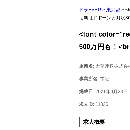
ドラEVER
>
東京都
>
<
忙期はドドーンと月収80万
<font colo
500万円も！<b
企業名:
天草運送株式会
事業所名:
本社
掲載日:
2021年4月28日
求人ID:
11826
求人概要