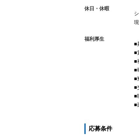
休日・休暇
シ
現
福利厚生
■
■
■
■
■
■
■
■
応募条件