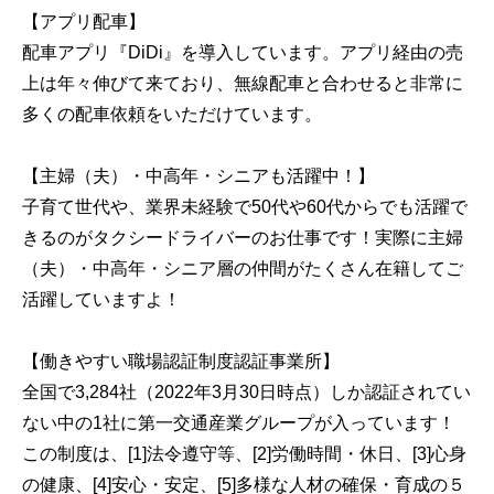
【アプリ配車】
配車アプリ『DiDi』を導入しています。アプリ経由の売
上は年々伸びて来ており、無線配車と合わせると非常に
多くの配車依頼をいただけています。
【主婦（夫）・中高年・シニアも活躍中！】
子育て世代や、業界未経験で50代や60代からでも活躍で
きるのがタクシードライバーのお仕事です！実際に主婦
（夫）・中高年・シニア層の仲間がたくさん在籍してご
活躍していますよ！
【働きやすい職場認証制度認証事業所】
全国で3,284社（2022年3月30日時点）しか認証されてい
ない中の1社に第一交通産業グループが入っています！
この制度は、[1]法令遵守等、[2]労働時間・休日、[3]心身
の健康、[4]安心・安定、[5]多様な人材の確保・育成の５