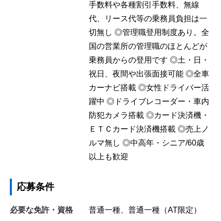
手数料や各種割引手数料、無線
代、リース代等の乗務員負担は一
切無し ◎管理職登用制度あり。全
国の営業所の管理職のほとんどが
乗務員からの登用です ◎土・日・
祝日、夜間や出張面接可能 ◎全車
カーナビ搭載 ◎女性ドライバー活
躍中 ◎ドライブレコーダー・車内
防犯カメラ搭載 ◎カード決済機・
ＥＴＣカード決済機搭載 ◎売上ノ
ルマ無し ◎中高年・シニア/60歳
以上も歓迎
応募条件
必要な免許・資格
普通一種、普通一種（AT限定）