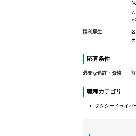
休
と
が
福利厚生
各
カ
応募条件
必要な免許・資格
普
職種カテゴリ
タクシードライバ