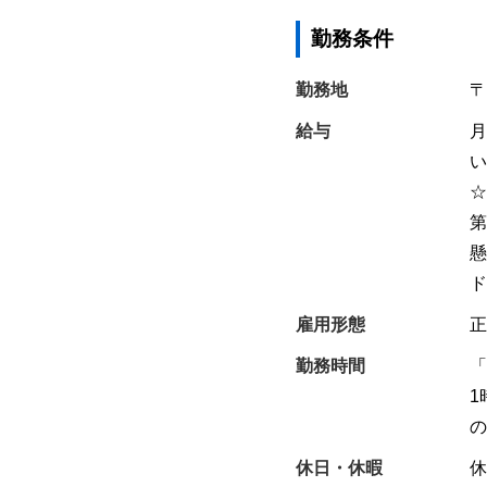
勤務条件
勤務地
〒
給与
月
い
☆
第
懸
ド
雇用形態
正
勤務時間
「
1
の
休日・休暇
休