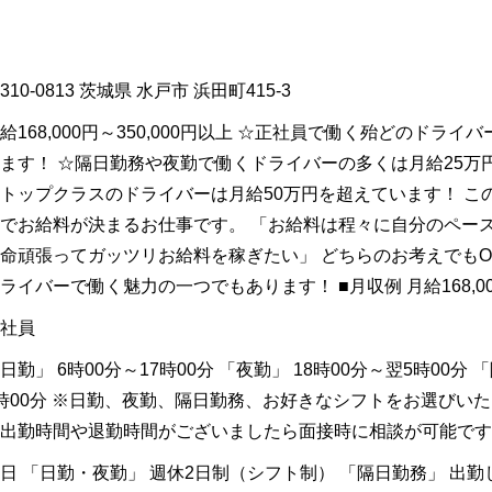
310-0813
茨城県
水戸市
浜田町415-3
給168,000円～350,000円以上 ☆正社員で働く殆どのドライ
ます！ ☆隔日勤務や夜勤で働くドライバーの多くは月給25万
トップクラスのドライバーは月給50万円を超えています！ こ
でお給料が決まるお仕事です。 「お給料は程々に自分のペース
命頑張ってガッツリお給料を稼ぎたい」 どちらのお考えでも
ライバーで働く魅力の一つでもあります！ ■月収例 月給168,000
社員
日勤」 6時00分～17時00分 「夜勤」 18時00分～翌5時00分 
時00分 ※日勤、夜勤、隔日勤務、お好きなシフトをお選びいた
出勤時間や退勤時間がございましたら面接時に相談が可能です
日 「日勤・夜勤」 週休2日制（シフト制） 「隔日勤務」 出