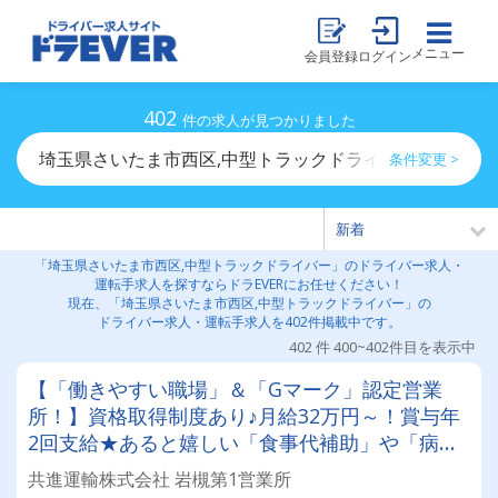
メニュー
会員登録
ログイン
402
件の求人が見つかりました
埼玉県さいたま市西区,中型トラックドライバーのドライ
条件変更 >
「埼玉県さいたま市西区,中型トラックドライバー」のドライバー求人・
運転手求人を探すならドラEVERにお任せください！
現在、「埼玉県さいたま市西区,中型トラックドライバー」の
ドライバー求人・運転手求人を402件掲載中です。
402 件 400~402件目を表示中
【「働きやすい職場」＆「Gマーク」認定営業
所！】資格取得制度あり♪月給32万円～！賞与年
2回支給★あると嬉しい「食事代補助」や「病気
保証制度」など、充実の福利厚生♪【完全週休2日
共進運輸株式会社 岩槻第1営業所
も可能♪飲食店への食品配送のお仕事！】