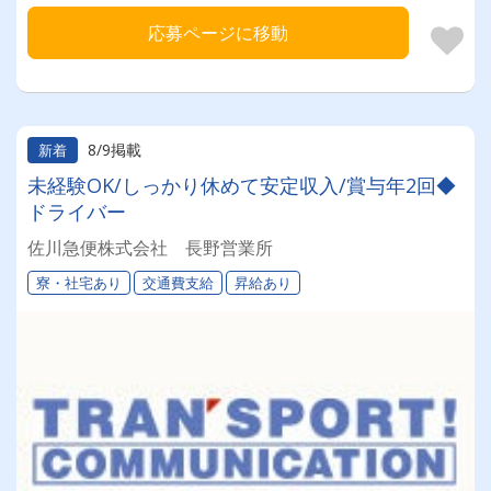
応募ページに移動
8/9掲載
新着
未経験OK/しっかり休めて安定収入/賞与年2回◆
ドライバー
佐川急便株式会社 長野営業所
寮・社宅あり
交通費支給
昇給あり