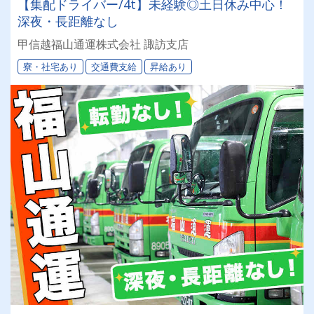
【集配ドライバー/4t】未経験◎土日休み中心！
深夜・長距離なし
甲信越福山通運株式会社 諏訪支店
寮・社宅あり
交通費支給
昇給あり