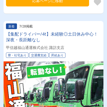
応募ページに移動
7/28掲載
新着
【集配ドライバー/4t】未経験◎土日休み中心！
深夜・長距離なし
甲信越福山通運株式会社 諏訪支店
寮・社宅あり
交通費支給
昇給あり