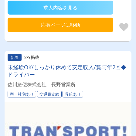
求人内容を見る
応募ページに移動
8/9掲載
新着
未経験OK/しっかり休めて安定収入/賞与年2回◆
ドライバー
佐川急便株式会社 長野営業所
寮・社宅あり
交通費支給
昇給あり