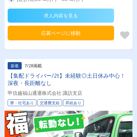
求人内容を見る
応募ページに移動
7/28掲載
新着
【集配ドライバー/2t】未経験◎土日休み中心！
深夜・長距離なし
甲信越福山通運株式会社 諏訪支店
寮・社宅あり
交通費支給
昇給あり