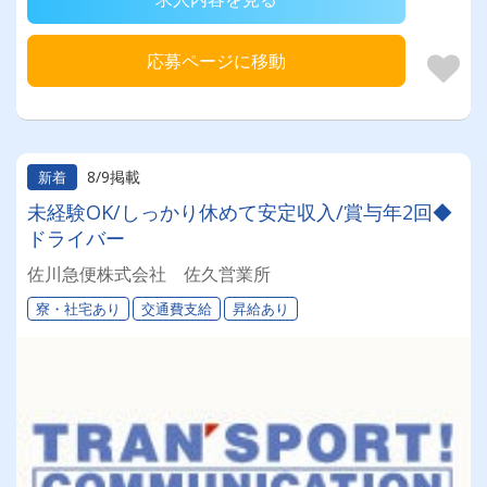
応募ページに移動
8/9掲載
新着
未経験OK/しっかり休めて安定収入/賞与年2回◆
ドライバー
佐川急便株式会社 佐久営業所
寮・社宅あり
交通費支給
昇給あり