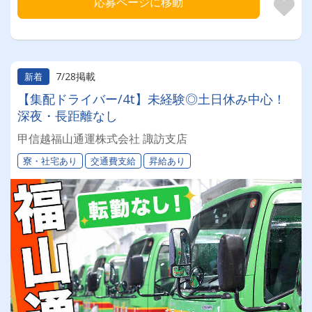
応募ページに移動
7/28掲載
新着
【集配ドライバー/4t】未経験◎土日休み中心！
深夜・長距離なし
甲信越福山通運株式会社 諏訪支店
寮・社宅あり
交通費支給
昇給あり