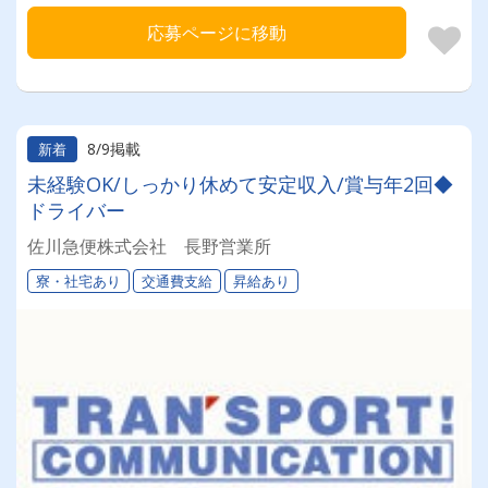
応募ページに移動
8/9掲載
新着
未経験OK/しっかり休めて安定収入/賞与年2回◆
ドライバー
佐川急便株式会社 長野営業所
寮・社宅あり
交通費支給
昇給あり