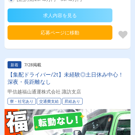
求人内容を見る
応募ページに移動
7/28掲載
新着
【集配ドライバー/2t】未経験◎土日休み中心！
深夜・長距離なし
甲信越福山通運株式会社 諏訪支店
寮・社宅あり
交通費支給
昇給あり