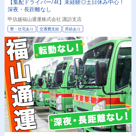
【集配ドライバー/4t】未経験◎土日休み中心！
深夜・長距離なし
甲信越福山通運株式会社 諏訪支店
寮・社宅あり
交通費支給
昇給あり