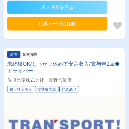
求人内容を見る
応募ページに移動
8/9掲載
新着
未経験OK/しっかり休めて安定収入/賞与年2回◆
ドライバー
佐川急便株式会社 長野営業所
寮・社宅あり
交通費支給
昇給あり