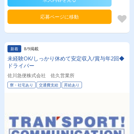
応募ページに移動
8/9掲載
新着
未経験OK/しっかり休めて安定収入/賞与年2回◆
ドライバー
佐川急便株式会社 佐久営業所
寮・社宅あり
交通費支給
昇給あり