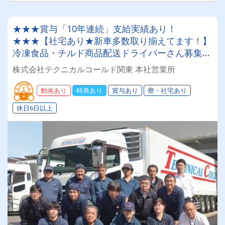
★★★賞与「10年連続」支給実績あり！
★★★【社宅あり★新車多数取り揃えてます！】
冷凍食品・チルド商品配送ドライバーさん募集
中！普通免許のみでOK★【月給50万円も可能！
株式会社テクニカルコールド関東 本社営業所
大型トラックでのお仕事】
動画あり
特典あり
賞与あり
寮・社宅あり
休日6日以上