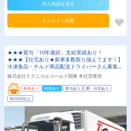
求人内容を見る
オンライン応募
★★★賞与「10年連続」支給実績あり！
★★★【社宅あり★新車多数取り揃えてます！】
冷凍食品・チルド商品配送ドライバーさん募集
中！普通免許のみでOK★【月給40万円も可能！
株式会社テクニカルコールド関東 本社営業所
中型トラックでのお仕事】
動画あり
特典あり
賞与あり
寮・社宅あり
休日6日以上