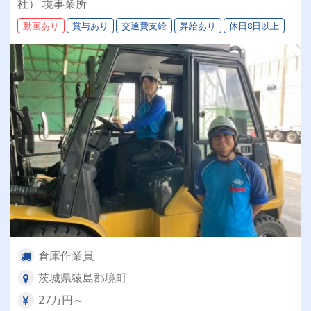
社） 境事業所
動画あり
賞与あり
交通費支給
昇給あり
休日8日以上
倉庫作業員
茨城県猿島郡境町
27万円～