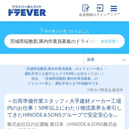
メニュー
会員登録
ログイン
7
件の求人が見つかりました
茨城県稲敷郡,庫内作業員募集のドライバー求人・運転手
条件変更 >
「茨城県稲敷郡,庫内作業員募集」のドライバー求人・
運転手求人を探すならドラEVERにお任せください！
現在、「茨城県稲敷郡,庫内作業員募集」の
ドライバー求人・運転手求人を7件掲載中です。
7 件 0~7件目を表示中
＜出荷準備作業スタッフ＞大手建材メーカー工場
内のお仕事！50年以上にわたり物流業界を牽引し
てきたHINODE＆SONSグループで安定安心を手
に入れませんか？★変形週休2日制 ★未経験歓迎
株式会社日の出運輸 東日本（HINODE＆SONS株式会
★月給27万円～ ★キャリアアップも可