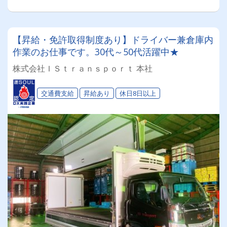
【昇給・免許取得制度あり】ドライバー兼倉庫内
作業のお仕事です。30代～50代活躍中★
株式会社ＩＳｔｒａｎｓｐｏｒｔ 本社
交通費支給
昇給あり
休日8日以上