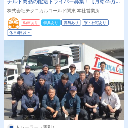
チルド商品の配送ドライバー募集！【月給45万円
も可能！大型トレーラーでのお仕事】
株式会社テクニカルコールド関東 本社営業所
動画あり
特典あり
賞与あり
寮・社宅あり
休日6日以上
トレーラー（牽引）