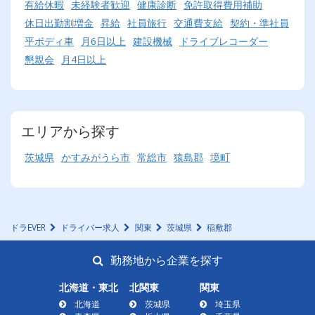
有給休暇
未経験者歓迎
健康診断
免許取得費用補助
休日出勤割増金
昇給
社員旅行
交通費支給
契約・準社員
平ボディ車
月6日以上
建設機械
ドライブレコーダー
懇親会
月4日以上
エリアから探す
茨城県
かすみがうら市
常総市
猿島郡
境町
ドラEVER
ドライバー求人
関東
茨城県
稲敷郡
勤務地から企業を探す
北海道・東北
北関東
関東
北海道
茨城県
埼玉県