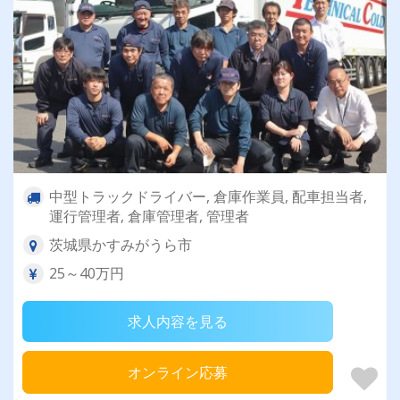
中型トラックドライバー, 倉庫作業員, 配車担当者,
運行管理者, 倉庫管理者, 管理者
茨城県かすみがうら市
25～40万円
求人内容を見る
オンライン応募