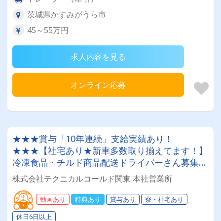
茨城県かすみがうら市
45～55万円
求人内容を見る
オンライン応募
★★★賞与「10年連続」支給実績あり！
★★★【社宅あり★新車多数取り揃えてます！】
冷凍食品・チルド商品配送ドライバーさん募集
中！普通免許のみでOK★【月給30万円以上も可
株式会社テクニカルコールド関東 本社営業所
能！小型トラックでのお仕事】
動画あり
特典あり
賞与あり
寮・社宅あり
休日6日以上