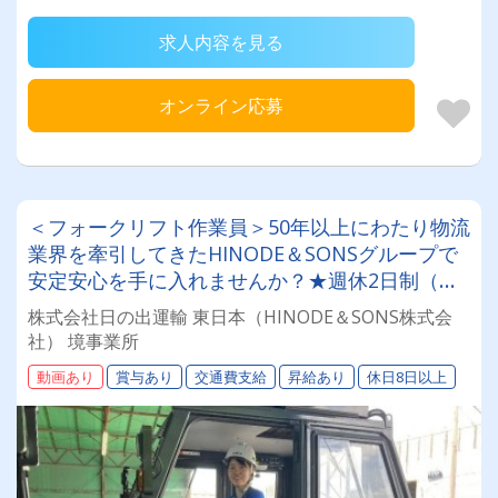
求人内容を見る
オンライン応募
＜フォークリフト作業員＞50年以上にわたり物流
業界を牽引してきたHINODE＆SONSグループで
安定安心を手に入れませんか？★週休2日制（土
日祝休み） ★未経験歓迎 ★月給28万円～ ★ジョ
株式会社日の出運輸 東日本（HINODE＆SONS株式会
ブチェンジも可
社） 境事業所
動画あり
賞与あり
交通費支給
昇給あり
休日8日以上