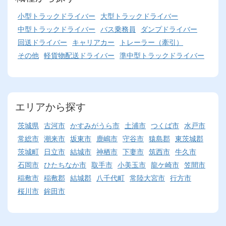
小型トラックドライバー
大型トラックドライバー
中型トラックドライバー
バス乗務員
ダンプドライバー
回送ドライバー
キャリアカー
トレーラー（牽引）
その他
軽貨物配送ドライバー
準中型トラックドライバー
エリアから探す
茨城県
古河市
かすみがうら市
土浦市
つくば市
水戸市
常総市
潮来市
坂東市
鹿嶋市
守谷市
猿島郡
東茨城郡
茨城町
日立市
結城市
神栖市
下妻市
筑西市
牛久市
石岡市
ひたちなか市
取手市
小美玉市
龍ケ崎市
笠間市
稲敷市
稲敷郡
結城郡
八千代町
常陸大宮市
行方市
桜川市
鉾田市